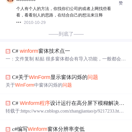
赞
个人有个人的方法，你找你们公司的或者上网找些看
看，看看别人的思路，在结合自己的想法来注释
2010-10-29
——到底了——
C#
winform
窗体技术点一
一：文件复制 粘贴 很多窗体都会有导入功能，一般都会导
入模板下载，所以这个时候需要使用到复制粘贴 private voi
d labelX15_Click(object sender, EventArgs e) { FolderBrowser
C#关于
WinForm
显示窗体闪烁的
问题
Dialog dilog = new FolderBrowserDialog(); dilog....
关于
WinForm
中窗体闪烁的
问题
C#
Winform
程序
设计运行在高分屏下模糊解决办法
转载于:https://www.cnblogs.com/zhangjiantao/p/9217233.html
亲测有效 前段时间在开发一个坐标转换
程序
，开发环境是
Windows10 64位专业版（V1803)和Visual Stuido 2015社区
c#编写
Winform
窗体分辨率变低
版，电脑屏幕是15.6英寸分辨率1920*1080，采用的是
Win