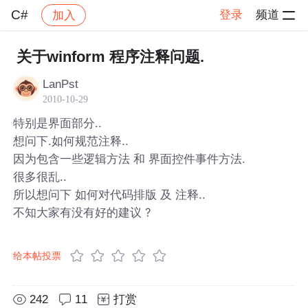
C#
登录
频道
加入
帖子详情
社区
C#
关于winform 程序注释问题.
LanPst
2010-10-29
特别是界面部分..
想问下.如何规范注释..
因为包含一些逻辑方法 和 界面控件事件方法.
很多很乱..
所以想问下 如何对代码排版 及 注释..
不知大家有没有好的建议 ?
给本帖投票
242
11
打赏