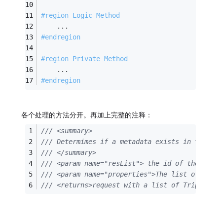
#region Logic Method
    ...
#endregion
#region Private Method
    ...
#endregion
各个处理的方法分开。再加上完整的注释：
/// <summary>
/// Determimes if a metadata exists in the da
/// </summary>
/// <param name="resList"> the id of the reso
/// <param name="properties">The list of the 
/// <returns>request with a list of Triples</