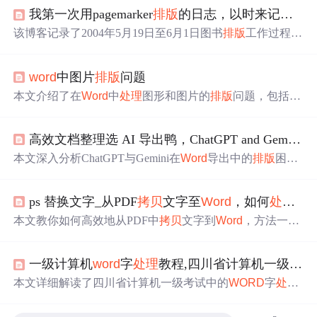
我第一次用pagemarker
排版
的日志，以时来记，
乱
该博客记录了2004年5月19日至6月1日图书
排版
工作过程。
包括前期准备、图形
处理
、
WORD
文档操作、文档
拷贝
、
打印等环节，期间遇到跑版、
乱
码、死机、链接信息等问
word
中图片
排版
问题
题并进行
处理
，还涉及BT下载、侧边
排版
、习题添加等内
容。
本文介绍了在
Word
中
处理
图形和图片的
排版
问题，包括两
种类型的图——图形（可编辑）和图片（不可编辑）的区
别。推荐使用PPT或Visio绘制图形，然后作为图片粘贴到
高效文档整理选 AI 导出鸭，ChatGPT and Gemini
W
Word
中，以实现更好的
排版
效果和版权保护。当遇到图片
显示不全的情况，可通过调整段落行间距解决。
本文深入分析ChatGPT与Gemini在
Word
导出中的
排版
困
境，指出Markdown解析缺失、样式映射失败、公式代码块
错
乱
及表格重构难等核心问题，并提出基于语义化解析的
ps 替换文字_从PDF
拷贝
文字至
Word
，如何
处理
更
自动化导出路径。重点介绍AI导出鸭插件如何实现多模型
兼容、样式自动注入、LaTeX公式与代码块精准转换，达
本文教你如何高效地从PDF中
拷贝
文字到
Word
，方法一是
成从AI输出到专业
Word
文档的一键生成。
利用
Word
的替换功能去除段落标记，方法二是借助Chrome
浏览器避免段落标记并保持格式整洁。了解Chrome的PDF
一级计算机
word
字
处理
教程,四川省计算机一级
WO
阅读器特性，轻松应对双栏分布PDF的
排版
问题。
本文详细解读了四川省计算机一级考试中的
WORD
字
处理
题库，涉及判断题、样式创建、文档编辑、数据交换、自
动更正等功能，包括模板使用、
排版
技巧和安全设置等内