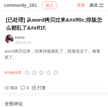
community_281
登录
频道
加入
帖子详情
社区
community_281
[已处理] 从word拷贝过来&#xff0c;排版怎
么都乱了&#xff1f;
kerlw
2010-10-29
word拷贝过来，结果排版都乱了，段落也没了。难看
死了。
给本帖投票
913
3
打赏
全部评论