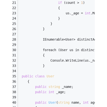
if
 (count > 
1
)
                    {
                        us._age = 
int
.MaxValu
                    }
                }
            }
            IEnumerable<User> distinctAges = 
            foreach (User us in distinctAges)
            {
                Console.WriteLine(us._name + 
            }
public
class
User
    {
public
string
 _name;
public
int
 _age;
public
User
(
string
 name, 
int
 age)