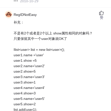
2010-10-29
RegIDNotEasy
赞
补充：
不是有2个或者是2个以上 show属性相同的对象吗？
只要保留其中一个user对象就OK了
Ilist<user> list = new list<user>();
user1.name ='user'
user1.show =5
user2.name='user2'
user2.show=5
user3.name='user3'
user3.show=1
user4.name='user4'
user4.show=3
user5.name='user5'
user5.show=2
list.add(user1);