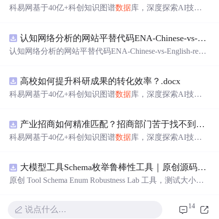
科易网基于40亿+科创知识图谱
数据
库，深度探索AI技术
在技术转移、成果转化、技术经纪、知识产权、产业创
新、科技招商等垂直领域的多样化应用场景，研究科技创
认知网络分析的网站平替代码ENA-Chinese-vs-English-reproducible.zip
新领域的AI+数智化解决方案，推动科技创新与产业创新
智能化发展。
认知网络分析的网站平替代码ENA-Chinese-vs-English-repro
ducible.zip
高校如何提升科研成果的转化效率？.docx
科易网基于40亿+科创知识图谱
数据
库，深度探索AI技术
在技术转移、成果转化、技术经纪、知识产权、产业创
新、科技招商等垂直领域的多样化应用场景，研究科技创
产业招商如何精准匹配？招商部门苦于找不到符合产业链补链强链方向的目标企业怎么办？.docx
新领域的AI+数智化解决方案，推动科技创新与产业创新
智能化发展。
科易网基于40亿+科创知识图谱
数据
库，深度探索AI技术
在技术转移、成果转化、技术经纪、知识产权、产业创
新、科技招商等垂直领域的多样化应用场景，研究科技创
大模型工具Schema枚举鲁棒性工具｜原创源码+测试+离线报告
新领域的AI+数智化解决方案，推动科技创新与产业创新
智能化发展。
原创 Tool Schema Enum Robustness Lab 工具，测试大小
写、别名、未知枚举、空值与多语言取值对工具参数校验
和修复的影响。压缩包包含完整源码、3 项自动化测试、
14
说点什么…
可复现合成示例、离线 HTML/JSON/SVG 报告、1080×720