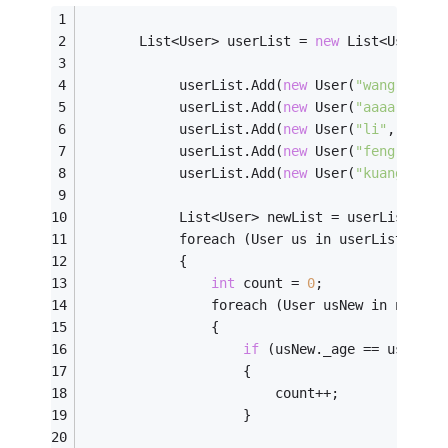
       List<User> userList = 
new
 List<User>()
            userList.Add(
new
 User(
"wang"
, 
11
)
            userList.Add(
new
 User(
"aaaa"
, 
11
)
            userList.Add(
new
 User(
"li"
, 
12
));
            userList.Add(
new
 User(
"feng"
, 
13
)
            userList.Add(
new
 User(
"kuang"
, 
14
            List<User> newList = userList;
            foreach (User us in userList)
            {
int
 count = 
0
;
                foreach (User usNew in newLis
                {
if
 (usNew._age == us._age
                    {
                        count++;
                    }