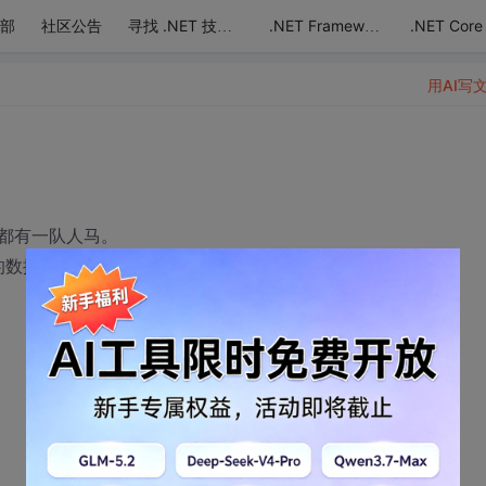
部
社区公告
.NET Core
寻找 .NET 技术达人
.NET Framework
用AI写
都有一队人马。
的数据变化均在缓存中进行。