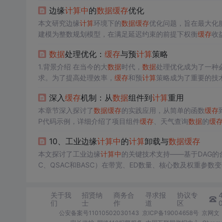
边缘
计算
中
的
数据
缓存
优化
本文研究边缘
计算
环境下的
数据
缓存
优化问题，旨在最大化服务
建模为整数规划模型，在满足延迟约束的前提下权衡
缓存
收
显著优于基线方法。
数据
处理优化：
缓存
与预
计算
策略
1.背景介绍 在当今的大
数据
时代，
数据
处理优化成为了一种
求。为了提高处理效率，
缓存
和预
计算
策略成为了重要的技
者复杂的
数据
和
计算
结果，以便在需要时快速获取或者使用
深入
缓存
机制：从
数据
组件到
计算
重用
们将深入探讨
缓存
和预
计算
策...
本章节深入探讨了
数据
缓存
的实践应用，从简单的函数
缓存
P代码示例，详细介绍了项目组件
缓存
、天气查询
数据
的
缓
是在递归函数如斐波那契数列的
计算
中
表现显著。
10、工业边缘
计算
中
的
计算
卸载与
数据
缓存
本文探讨了工业边缘
计算
中
的关键技术支持——基于DAG的
C、QSAC和BASC）在带宽、ED数量、核心数及权重参
现最优平衡。在
数据
缓存
方面，针对延迟敏感
数据
和视频流
设计卸载机制与
缓存
策略，可显著提升系统整体性能，支持
关于我
招贤纳
商务合
寻求报
协议专
们
士
作
道
区
公安备案号11010502030143
京ICP备19004658号
京网文〔