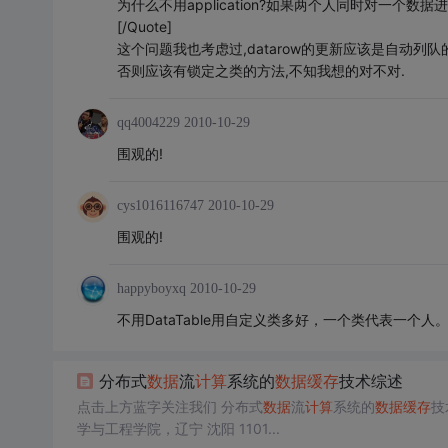
为什么不用application?如果两个人同时对一个数
[/Quote]
这个问题我也考虑过,datarow的更新应该是自动列队
否则应该有锁定之类的方法,不知我想的对不对.
qq4004229
2010-10-29
围观的!
cys1016116747
2010-10-29
围观的!
happyboyxq
2010-10-29
不用DataTable用自定义类多好，一个类代表一个人
分布式
数据
流
计算
系统的
数据
缓存
技术综述
点击上方蓝字关注我们 分布式
数据
流
计算
系统的
数据
缓存
技
学与工程学院，辽宁 沈阳 1101...