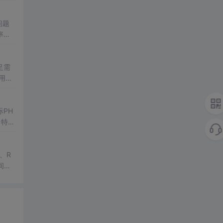
问题
率上
足需
用或
，我
PH
，特别
、R
间实
合理