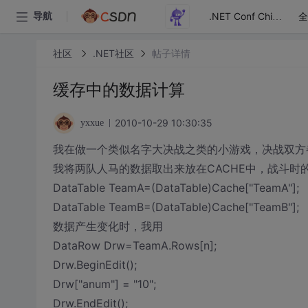
全
导航
.NET Conf China
社区
.NET社区
帖子详情
缓存中的数据计算
2010-10-29 10:30:35
yxxue
我在做一个类似名字大决战之类的小游戏，决战双方
我将两队人马的数据取出来放在CACHE中，战斗时
DataTable TeamA=(DataTable)Cache["TeamA"];
DataTable TeamB=(DataTable)Cache["TeamB"];
数据产生变化时，我用
DataRow Drw=TeamA.Rows[n];
Drw.BeginEdit();
Drw["anum"] = "10";
Drw.EndEdit();