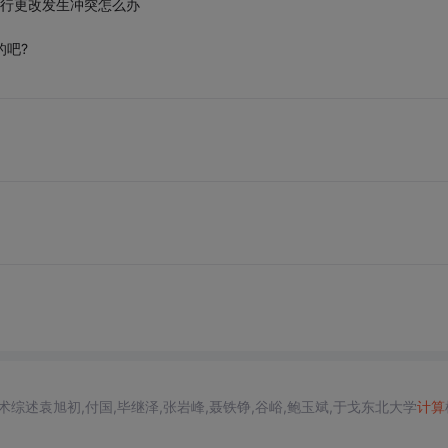
据进行更改发生冲突怎么办
的吧?
。
术综述袁旭初,付国,毕继泽,张岩峰,聂铁铮,谷峪,鲍玉斌,于戈东北大学
计算