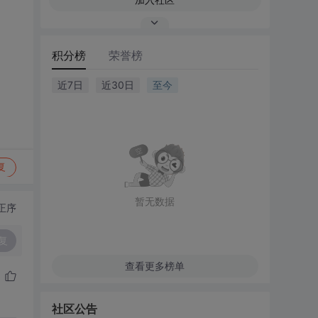
积分榜
荣誉榜
近7日
近30日
至今
复
暂无数据
正序
复
查看更多榜单
社区公告