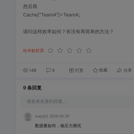
然后再
Cache["TeamA"]=TeamA;
请问这样效率如何？有没有再简单的方法？
给本帖投票
148
9
打赏
分享
收藏
9 条
回复
请发表友善的回复…
wuyq11
2010-10-29
数据量如何，做压力测试