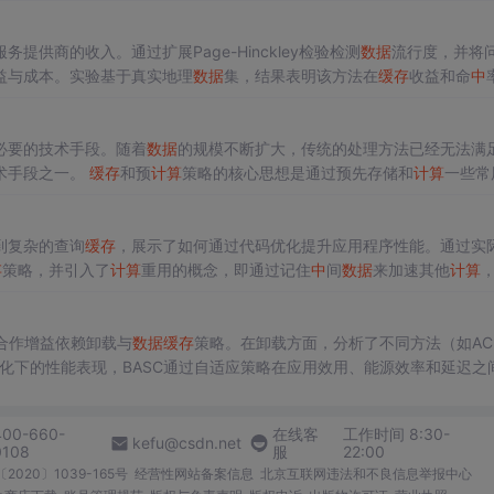
提供商的收入。通过扩展Page-Hinckley检验检测
数据
流行度，并将
益与成本。实验基于真实地理
数据
集，结果表明该方法在
缓存
收益和命
中
必要的技术手段。随着
数据
的规模不断扩大，传统的处理方法已经无法满
术手段之一。
缓存
和预
计算
策略的核心思想是通过预先存储和
计算
一些常
。这样可以减少不必要的
计算
和
数据
访问，从而提高处理效率。 在本文
中
到复杂的查询
缓存
，展示了如何通过代码优化提升应用程序性能。通过实际
存
策略，并引入了
计算
重用的概念，即通过记住
中
间
数据
来加速其他
计算
合作增益依赖卸载与
数据
缓存
策略。在卸载方面，分析了不同方法（如AC
数变化下的性能表现，BASC通过自适应策略在应用效用、能源效率和延迟之
数据
提出了差异化
缓存
方案，并结合机器学习技术提升
缓存
命
中
率。通过
工业物联网的高效运行。
400-660-
在线客
工作时间 8:30-
kefu@csdn.net
0108
服
22:00
2020〕1039-165号
经营性网站备案信息
北京互联网违法和不良信息举报中心