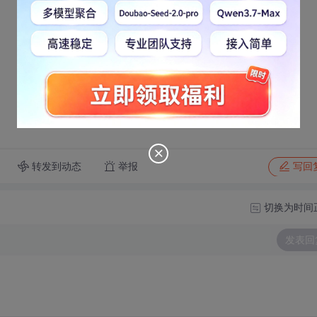
转发到动态
举报
写回
切换为时间
发表回