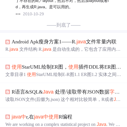
了不存在的id／layout，然后不对，然后加layout或者i
d，再生成R.java。是可以用的。
2010-10-29
——到底了——
Android Apk瘦身方案1——R.
java
文件常量内联
R.
java
文件结构 R.
java
是自动生成的，它包含了应用内所
有资源的名称到数值的映射关系。先创建一个最简单的工
程，看看 R.
java
文件的内容： R文件生成的目录为app/buil
使用
StarUML绘制ER图，
使用
插件DDL将ER图转换成SQL脚本，
d/generated/not_namespaced_r_class_sources/xxxxxDebug/proc
essXXXXDebugResources/r/com/xxx/xxx/R.
java
R.
java
内部
文章目录1
使用
StarUML绘制E-R图1.1 ER图1.2 实体之间的
包含了很多内部类：如 layout、mipmap、drawable、strin
关系1.3 绘制---
使用
StarUML1.4 总结1.5 参考资料2 starUM
g、id 等等 这些
L对数据库设计的帮助（很重要）2.1 填加属性2.2 设置主
R语言&SQL&
Java
处理/读取带有JSON数据
字段
的
关键字2.3 修改数据类型2.4 DDL生成数据库3 StarUML
中
生成
Java
代码 1
使用
StarUML绘制E-R图 1.1 ER图 E-R图也
读取JSON文件(后缀为.json) 这个相对比较简单，R或者
Jav
称实体-联系图(Entity Relationship Diagram)，提供了表示实
a
都可以轻松处理，下两个json相关的包就可以了 install.pac
体类型、属性和联系的方法，用来描述现实世界的概念模
kages("rjson") install.packages("jsonlite") library(rjson) library(js
型。 构
java
中
r,在
java
中
使用
R编程
onlite) data = jsonlite::stream_in(file("jsondatafile1.json"),pagesi
ze = 100) str(data) head(data) 读取带有JSON数据/
字段
的cs
We are working on a complex statistical project on
Java
. We did