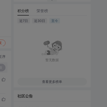
积分榜
荣誉榜
近7日
近30日
至今
复
正序
暂无数据
复
查看更多榜单
社区公告