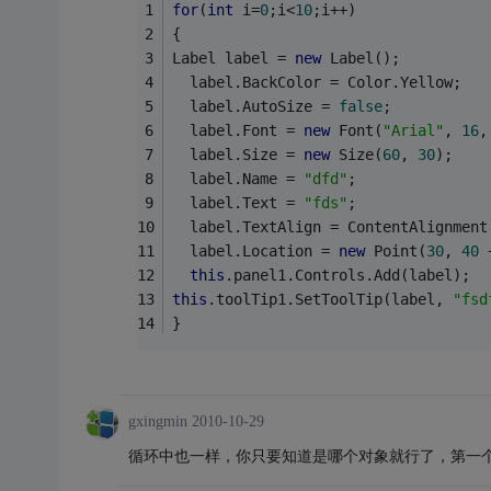
for
(
int
 i=
0
;i<
10
;i++)
{
Label label = 
new
 Label();
  label.BackColor = Color.Yellow;
  label.AutoSize = 
false
;
  label.Font = 
new
 Font(
"Arial"
, 
16
,
  label.Size = 
new
 Size(
60
, 
30
);
  label.Name = 
"dfd"
;
  label.Text = 
"fds"
;
  label.TextAlign = ContentAlignment
  label.Location = 
new
 Point(
30
, 
40
 
this
.panel1.Controls.Add(label);
this
.toolTip1.SetToolTip(label, 
"fsd
}
gxingmin
2010-10-29
循环中也一样，你只要知道是哪个对象就行了，第一