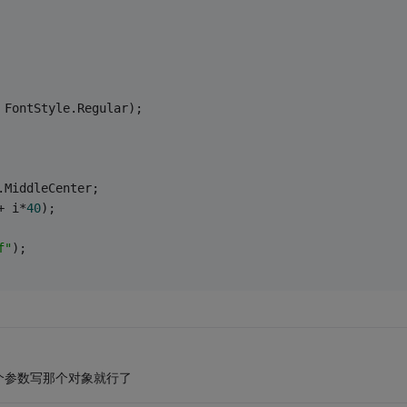
 FontStyle.Regular);
.MiddleCenter;
+ i*
40
);
f"
);
个参数写那个对象就行了