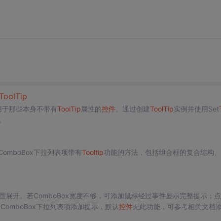
ToolTip
用于那些本身不带有
ToolTip
属性的
控件
。通过创建
ToolTip
实例并使用Set
。
ComboBox下拉列表项带有
Tooltip
功能的方法，包括组合框的复合结构、
置展开。若ComboBox宽度不够，可添加鼠标经过事件显示完整提示；
ComboBox下拉列表项添加提示，默认
控件
无此功能，可参考相关文档