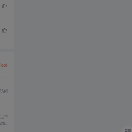
Tool
访问
点击下
添加
控