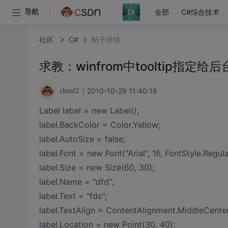
全部
C#综合技术
导航
社区
C#
帖子详情
求教：winfrom中tooltip指定
2010-10-29 11:40:16
chenf2
Label label = new Label();
label.BackColor = Color.Yellow;
label.AutoSize = false;
label.Font = new Font("Arial", 16, FontStyle.Regula
label.Size = new Size(60, 30);
label.Name = "dfd";
label.Text = "fds";
label.TextAlign = ContentAlignment.MiddleCenter
label.Location = new Point(30, 40);