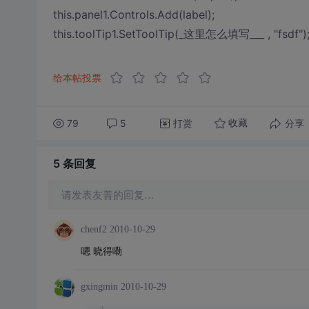
this.panel1.Controls.Add(label);
this.toolTip1.SetToolTip(_这里怎么填写___ , "fsdf")
给本帖投票
79
5
打赏
分享
收藏
5 条
回复
请发表友善的回复…
chenf2
2010-10-29
嗯 晓得嘞
gxingmin
2010-10-29