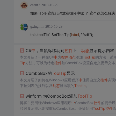
chenf2
2010-10-29
如果 lable 这段代码放在循环中呢 ？ 这个该怎么解决
gxingmin
2010-10-29
this.toolTip1.SetToolTip(
label
, "fsdf");
C#
中
，当鼠标移动到
控件
上，
动态
显示提示内容
本文介绍了一种在C#
中
为
控件
动态
添加
ToolTip
的方法，适
Tip
方法，可以为特定
控件
如CheckBox设置自定义提示文本
ComboBox的
ToolTip
显示
本文介绍了如何在Windows应用程序
中
使用自定义
控件
实现
下拉列表的技巧以及
动态
显示项的
Tooltip
。
winform 为ComboBox添加
ToolTip
博客主要围绕Windows应用程序
中
ComboBox
控件
的提示设
拉时显示提示则需重写ComboBox。还提到用
ToolTip
控件
给
件
。