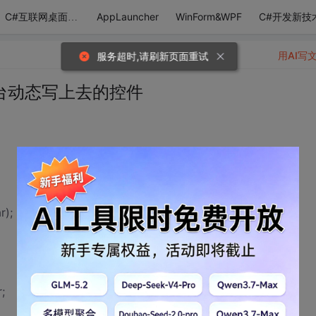
AppLauncher
WinForm&WPF
C#开发新技
C#互联网桌面应用
用AI写
服务超时,请刷新页面重试
给后台动态写上去的控件
r);
;