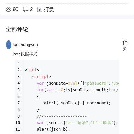
90
2
打赏
全部评论
luozhangwen
赞
json数据样式:
<
html
>
<
script
>
var
 jsonData=
eval
([{
"password"
:
"user"
,
"u
for
(
var
 i=
0
;i<jsonData.length;i++)
     {
        alert(jsonData[i].username);
     }
//-------------------  
var
 json = {
"a"
:
"哈哈"
,
"b"
:
"嘻嘻"
};
     alert(json.b);