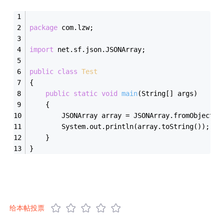
package
 com.lzw;
import
 net.sf.json.JSONArray;
public
class
Test
{
public
static
void
main
(String[] args)
    {
        JSONArray array = JSONArray.fromObject(
n
        System.out.println(array.toString());
    }
}
给本帖投票