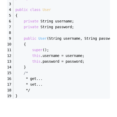
public
class
User
{
private
 String username;
private
 String password;
public
User
(String username, String password
    {
super
();
this
.username = username;
this
.password = password;
    }
/*
     * get...
     * set...
     */
}