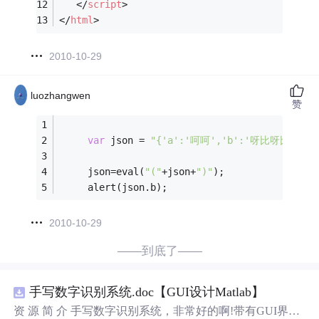
</
script
>
</
html
>
2010-10-29
luozhangwen
赞
var
 json = 
"{'a':'呵呵','b':'呀比呀比'}"
;
     json=eval(
"("
+json+
")"
);
     alert(json.b);
2010-10-29
——到底了——
手写数字识别系统.doc【GUI设计Matlab】
资 源 简 介 手写数字识别系统，非常好的啊!带有GUI界