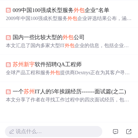
为了甲乙双方共同遵守的流程，敏捷合同的多种形式如开
009中国100强成长型服务
外包
企业”名单
口合同、收益共享等有助于建立长期伙伴关系。此外，文
章强调了Scrum角色的定位、团队建设以及敏捷文化的培养
2009年中国100强成长型服务
外包
企业评选结果公布，涵盖
对于
外包
成功的重要性。最后，作者提出了敏捷
外包
的一
信息技术
外包
与业务流程
外包
等领域，依据企业规模、业
些良好实践和未来趋势，认为即使在固定价格
项目
中也可
务收入等指标，从337家企业中评选出237家有效参评企
以运用敏捷方法，并且敏捷开发正在成为
外包
公司的竞争
国内一些比较大型的
外包
公司
业。
优势。
本文汇总了国内多家大型IT
外包
企业的信息，包括企业名
称、主要业务范围及其总部所在地等，为求职者提供了一
份全面的参考指南。
苏州
新宇
软件招聘QA工程师
全球产品工程和服务
外包
提供商Dextrys正在为其客户寻找
有经验的高级QA工程师。要求应聘者具备至少5年的软件
测试经验，精通黑盒/白盒测试及案例设计等技能，并且有
一个
苏州
IT人的5年挨踢经历-------面试篇(之二)
良好的英语沟通能力。此外，熟悉Linux和MacOS QA流
程，以及自动化测试经验将被视为加分项。
本文分享了作者在寻找工作过程中的四次面试经历，包括
技术测试、英语测试、技术面试等多个环节，以及最终的
待遇谈判。从一家德资公司到一家美资
外包
公司，再到世
界知名的大公司Oracle，作者详细描述了每家公司的背
景、面试流程和自己的感受。对于求职者而言，文章提供
说点什么…
了宝贵的经验分享和反思，强调了面试前的准备、表达能