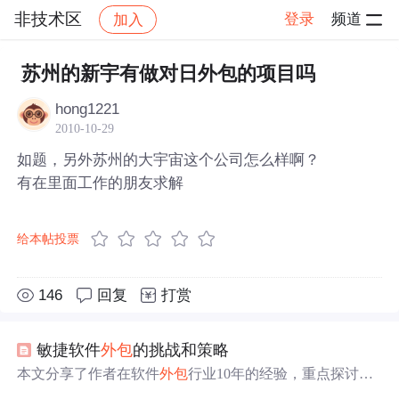
非技术区
登录
频道
加入
帖子详情
社区
非技术区
苏州的新宇有做对日外包的项目吗
hong1221
2010-10-29
如题，另外苏州的大宇宙这个公司怎么样啊？
有在里面工作的朋友求解
给本帖投票
146
回复
打赏
敏捷软件
外包
的挑战和策略
本文分享了作者在软件
外包
行业10年的经验，重点探讨了
敏捷开发在
外包
项目
中的应用和挑战。作者指出，Scrum成