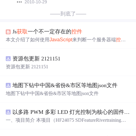
2010-10-29
——到底了——
Js
获取
一个不一定存在的
控件
本文介绍了如何使用
JavaScript
来判断一个服务器端
控件
在前端页面中是否存在。特别关注了当
控件
的
vis
iable
属性
设为
false
时，
控件
将不会显示在页面上且无法通过
JavaSc
资源包更新 2121151
ript
获取
。文中提供了一种解决方案，即通过设置
控件
样式
为display:none，从而既能隐藏
控件
又能保留其值。
资源包更新 2121151
地图下钻中中国&省份&市区等地图json文件
地图下钻中中国&省份&市区等地图json文件
以多路 PWM 多彩 LED 灯光控制为核心的固件方案，基于 PADAUK PMS 系列单片机
一、项目简介 本项目（HF24075 SDFeatureRivertraining）
是一套以多路 PWM 多彩 LED 灯光控制为核心的固件方
案，基于 PADAUK PMS 系列单片机。方案对蓝、青、粉