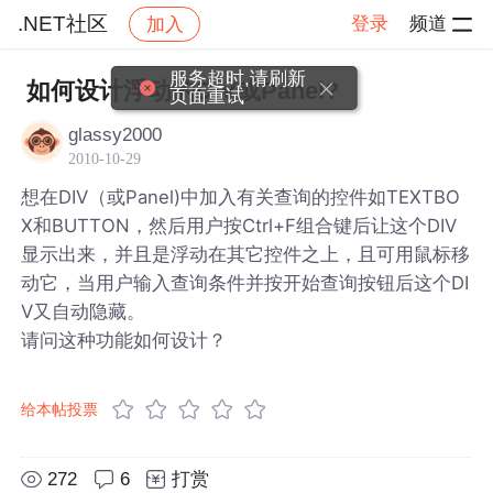
.NET社区
登录
频道
加入
帖子详情
社区
.NET社区
服务超时,请刷新
如何设计浮动的DIV或Panel?
页面重试
glassy2000
2010-10-29
想在DIV（或Panel)中加入有关查询的控件如TEXTBO
X和BUTTON，然后用户按Ctrl+F组合键后让这个DIV
显示出来，并且是浮动在其它控件之上，且可用鼠标移
动它，当用户输入查询条件并按开始查询按钮后这个DI
V又自动隐藏。
请问这种功能如何设计？
给本帖投票
272
6
打赏