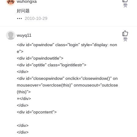
wuhongxa
赞
好问题
2010-10-29
wuyq11
赞
<div id="opwindow" class="login" style="display: non
e">
<div id="opwindowtitle">
<div id="optitle" class="logintitlestr">
</div>
<div id="closeopwindow" onclick="closewindow()" on
mouseover="overclose(this)" onmouseout="outclose
(this)">
×</div>
</div>
<div id="opcontent">
</div>
</div>