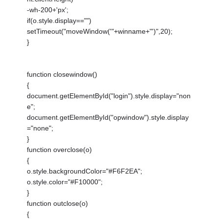
-wh-200+'px';
if(o.style.display=="")
setTimeout("moveWindow('"+winname+"')",20);
}
function closewindow()
{
document.getElementById("login").style.display="non
e";
document.getElementById("opwindow").style.display
="none";
}
function overclose(o)
{
o.style.backgroundColor="#F6F2EA";
o.style.color="#F10000";
}
function outclose(o)
{