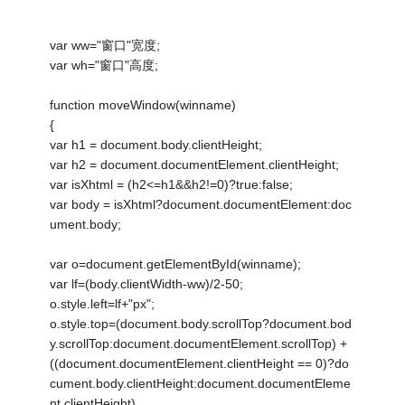
var ww="窗口"宽度;
var wh="窗口"高度;
function moveWindow(winname)
{
var h1 = document.body.clientHeight;
var h2 = document.documentElement.clientHeight;
var isXhtml = (h2<=h1&&h2!=0)?true:false;
var body = isXhtml?document.documentElement:doc
ument.body;
var o=document.getElementById(winname);
var lf=(body.clientWidth-ww)/2-50;
o.style.left=lf+"px";
o.style.top=(document.body.scrollTop?document.bod
y.scrollTop:document.documentElement.scrollTop) +
((document.documentElement.clientHeight == 0)?do
cument.body.clientHeight:document.documentEleme
nt.clientHeight)