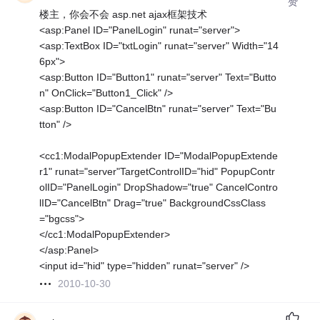
赞
楼主，你会不会 asp.net ajax框架技术
<asp:Panel ID="PanelLogin" runat="server">
<asp:TextBox ID="txtLogin" runat="server" Width="14
6px">
<asp:Button ID="Button1" runat="server" Text="Butto
n" OnClick="Button1_Click" />
<asp:Button ID="CancelBtn" runat="server" Text="Bu
tton" />
<cc1:ModalPopupExtender ID="ModalPopupExtende
r1" runat="server"TargetControlID="hid" PopupContr
olID="PanelLogin" DropShadow="true" CancelContro
lID="CancelBtn" Drag="true" BackgroundCssClass
="bgcss">
</cc1:ModalPopupExtender>
</asp:Panel>
<input id="hid" type="hidden" runat="server" />
2010-10-30