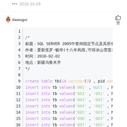
2010-10-29
dawugui
赞
/*
标题：SQL SERVER 2005中查询指定节点及其所有子
作者：爱新觉罗·毓华(十八年风雨,守得冰山雪莲花开) 
时间：2010-02-02
地点：新疆乌鲁木齐
*/
create
table
 tb(
id
varchar
(
3
) , pid 
varchar
(
insert
into
 tb 
values
(
'001'
 , 
null
  , N
'广东省
insert
into
 tb 
values
(
'002'
 , 
'001'
 , N
'广州市
insert
into
 tb 
values
(
'003'
 , 
'001'
 , N
'深圳市
insert
into
 tb 
values
(
'004'
 , 
'002'
 , N
'天河区
insert
into
 tb 
values
(
'005'
 , 
'003'
 , N
'罗湖区
insert
into
 tb 
values
(
'006'
 , 
'003'
 , N
'福田区
insert
into
 tb 
values
(
'007'
 , 
'003'
 , N
'宝安区