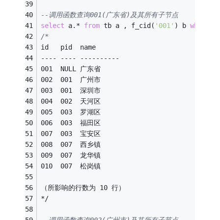
--调用函数查询001(广东省)及其所有子节点
select
 a.
*
from
 tb a , f_cid(
'001'
) b 
where
 a
/*
id   pid  name       
---- ---- ---------- 
001  NULL 广东省
002  001  广州市
003  001  深圳市
004  002  天河区
005  003  罗湖区
006  003  福田区
007  003  宝安区
008  007  西乡镇
009  007  龙华镇
010  007  松岗镇
（所影响的行数为 10 行）
*/
--调用函数查询002(广州市)及其所有子节点