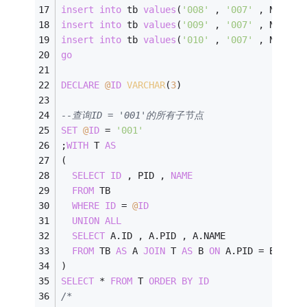
insert
into
 tb 
values
(
'008'
 , 
'007'
 , N
'西乡镇
insert
into
 tb 
values
(
'009'
 , 
'007'
 , N
'龙华镇
insert
into
 tb 
values
(
'010'
 , 
'007'
 , N
'松岗镇
go
DECLARE
@
ID
VARCHAR
(
3
)
--查询ID = '001'的所有子节点
SET
@
ID
=
'001'
;
WITH
 T 
AS
(
SELECT
ID
 , PID , 
NAME
FROM
 TB
WHERE
ID
=
@
ID
UNION
ALL
SELECT
 A.ID , A.PID , A.NAME 
FROM
 TB 
AS
 A 
JOIN
 T 
AS
 B 
ON
 A.PID 
=
 B.ID
)
SELECT
*
FROM
 T 
ORDER
BY
ID
/*