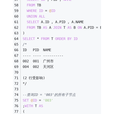
FROM
 TB
WHERE
ID
=
@
ID
UNION
ALL
SELECT
 A.ID , A.PID , A.NAME 
FROM
 TB 
AS
 A 
JOIN
 T 
AS
 B 
ON
 A.PID 
=
 B.ID
)
SELECT
*
FROM
 T 
ORDER
BY
ID
/*
ID   PID  NAME
---- ---- ----------
002  001  广州市
004  002  天河区
(2 行受影响)
*/
--查询ID = '003'的所有子节点
SET
@
ID
=
'003'
;
WITH
 T 
AS
(