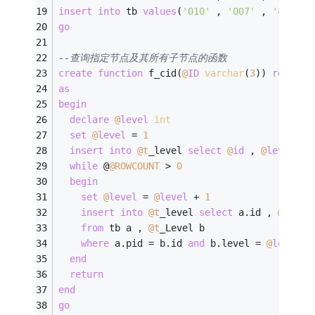
insert
into
 tb 
values
(
'010'
 , 
'007'
 , 
'松岗镇'
go
--查询指定节点及其所有子节点的函数
create
function
 f_cid(
@
ID
varchar
(
3
)) 
returns
as
begin
declare
@
level
int
set
@
level
=
1
insert
into
@t
_level 
select
@
id
 , 
@
level
while
 @
@ROWCOUNT
>
0
begin
set
@
level
=
@
level
+
1
insert
into
@t
_level 
select
 a.id , 
@
level
from
 tb a , 
@t
_Level b
where
 a.pid 
=
 b.id 
and
 b.level 
=
@
level
-
end
return
end
go