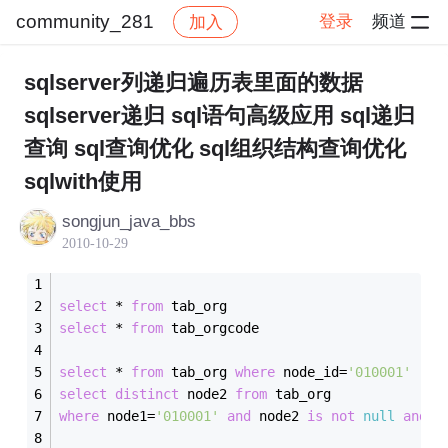
community_281
登录
频道
加入
帖子详情
社区
community_281
sqlserver列递归遍历表里面的数据
sqlserver递归 sql语句高级应用 sql递归
查询 sql查询优化 sql组织结构查询优化
sqlwith使用
songjun_java_bbs
2010-10-29
select
*
from
 tab_org
select
*
from
 tab_orgcode
select
*
from
 tab_org 
where
 node_id
=
'010001'
select
distinct
 node2 
from
 tab_org 
where
 node1
=
'010001'
and
 node2 
is
not
null
and
 n