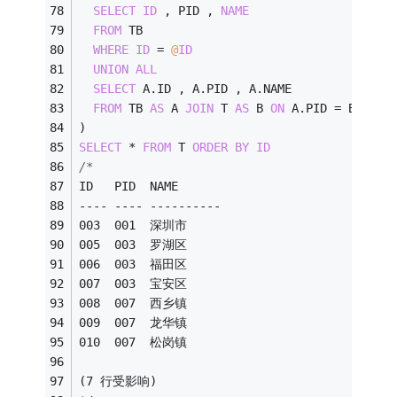
SELECT
ID
 , PID , 
NAME
FROM
 TB
WHERE
ID
=
@
ID
UNION
ALL
SELECT
 A.ID , A.PID , A.NAME 
FROM
 TB 
AS
 A 
JOIN
 T 
AS
 B 
ON
 A.PID 
=
 B.ID
)
SELECT
*
FROM
 T 
ORDER
BY
ID
/*
ID   PID  NAME
---- ---- ----------
003  001  深圳市
005  003  罗湖区
006  003  福田区
007  003  宝安区
008  007  西乡镇
009  007  龙华镇
010  007  松岗镇
(7 行受影响)