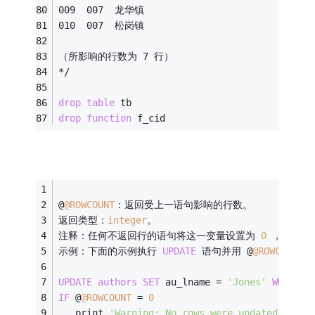
009  007  龙华镇
010  007  松岗镇
（所影响的行数为 7 行）
*/
drop
table
 tb
drop
function
 f_cid
@
@ROWCOUNT
：返回受上一语句影响的行数。
返回类型：
integer
。
注释：任何不返回行的语句将这一变量设置为 
0
 ，如 IF
示例：下面的示例执行 
UPDATE
 语句并用 @
@ROWCOUNT
 
UPDATE
authors
SET
 au_lname 
=
'Jones'
WHERE
 a
IF
 @
@ROWCOUNT
=
0
   print 
'Warning: No rows were updated'