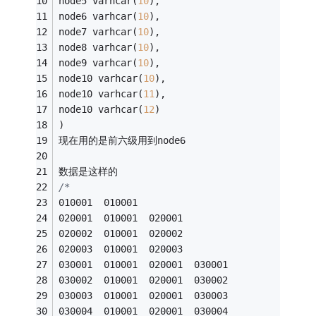
node5 varhcar(
10
),
node6 varhcar(
10
),
node7 varhcar(
10
),
node8 varhcar(
10
),
node9 varhcar(
10
),
node10 varhcar(
10
),
node10 varhcar(
11
),
node10 varhcar(
12
)
)
现在用的是前六级用到node6
数据是这样的
/*