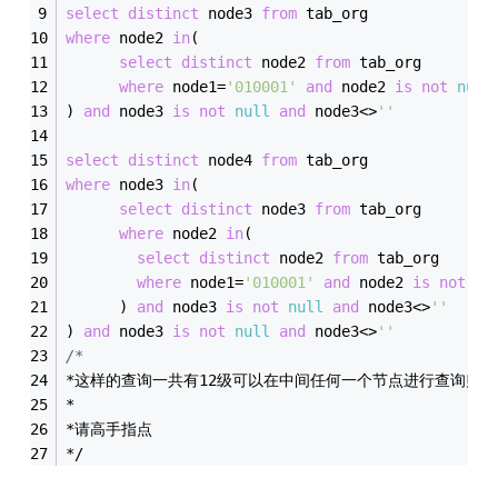
select
distinct
 node3 
from
 tab_org 
where
 node2 
in
(
select
distinct
 node2 
from
 tab_org 
where
 node1
=
'010001'
and
 node2 
is
not
null
) 
and
 node3 
is
not
null
and
 node3
<>
''
select
distinct
 node4 
from
 tab_org 
where
 node3 
in
(
select
distinct
 node3 
from
 tab_org 
where
 node2 
in
(
select
distinct
 node2 
from
 tab_org 
where
 node1
=
'010001'
and
 node2 
is
not
nu
      ) 
and
 node3 
is
not
null
and
 node3
<>
''
) 
and
 node3 
is
not
null
and
 node3
<>
''
/*
*这样的查询一共有12级可以在中间任何一个节点进行查询归
*
*请高手指点
*/