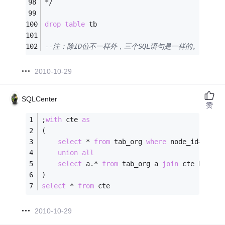
*/
drop
table
 tb
--注：除ID值不一样外，三个SQL语句是一样的。
2010-10-29
SQLCenter
赞
;
with
 cte 
as
(
select
*
from
 tab_org 
where
 node_id
=
'0100
union
all
select
 a.
*
from
 tab_org a 
join
 cte b 
on
 a
)
select
*
from
 cte
2010-10-29