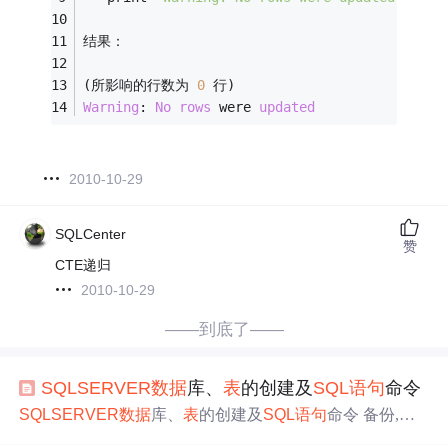
结果：
(所影响的行数为 
0
 行)
Warning
: 
No
rows
 were 
updated
2010-10-29
SQLCenter
赞
CTE递归
2010-10-29
——到底了——
SQL
SERVER
数据
库、
表
的创建及
SQL
语句
命令
SQL
SERVER
数据
库、
表
的创建及
SQL
语句
命令 备份,还
原,创建,删除,
查询
,修改 **
数据
库定义及操作命令：** 按