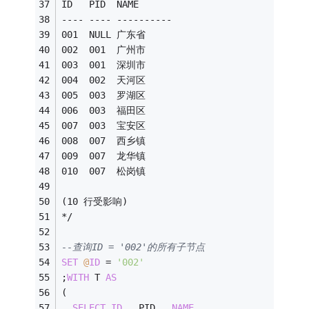
ID   PID  NAME
---- ---- ----------
001  NULL 广东省
002  001  广州市
003  001  深圳市
004  002  天河区
005  003  罗湖区
006  003  福田区
007  003  宝安区
008  007  西乡镇
009  007  龙华镇
010  007  松岗镇
(10 行受影响)
*/
--查询ID = '002'的所有子节点
SET
@
ID
=
'002'
;
WITH
 T 
AS
(
SELECT
ID
 , PID , 
NAME