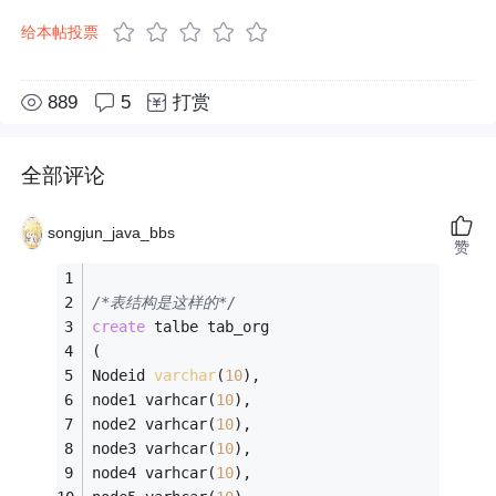
给本帖投票
889
5
打赏
全部评论
songjun_java_bbs
赞
/*表结构是这样的*/
create
 talbe tab_org
(
Nodeid 
varchar
(
10
),
node1 varhcar(
10
),
node2 varhcar(
10
),
node3 varhcar(
10
),
node4 varhcar(
10
),