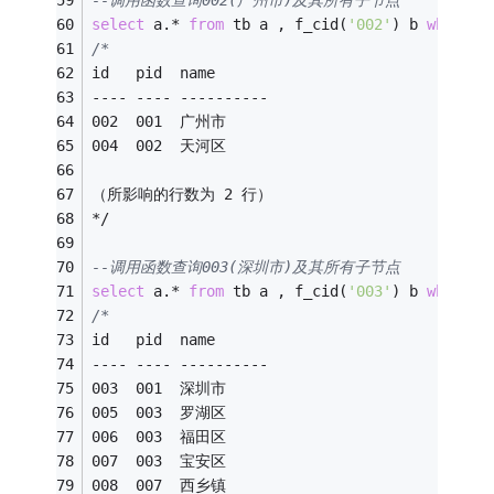
select
 a.
*
from
 tb a , f_cid(
'002'
) b 
where
 a
/*
id   pid  name       
---- ---- ---------- 
002  001  广州市
004  002  天河区
（所影响的行数为 2 行）
*/
--调用函数查询003(深圳市)及其所有子节点
select
 a.
*
from
 tb a , f_cid(
'003'
) b 
where
 a
/*
id   pid  name       
---- ---- ---------- 
003  001  深圳市
005  003  罗湖区
006  003  福田区
007  003  宝安区
008  007  西乡镇