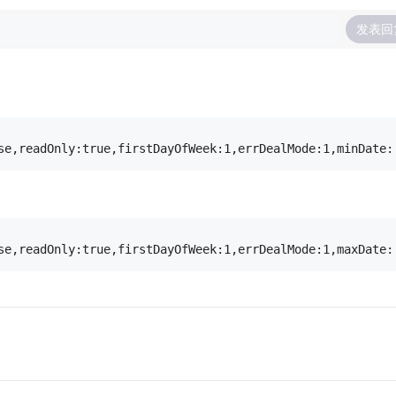
发表回
se,readOnly:true,firstDayOfWeek:1,errDealMode:1,minDate:
se,readOnly:true,firstDayOfWeek:1,errDealMode:1,maxDate: