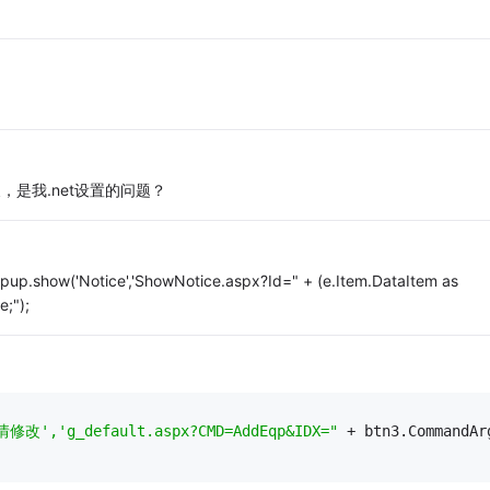
是我.net设置的问题？
opup.show('Notice','ShowNotice.aspx?Id=" + (e.Item.DataItem as
e;");
情修改','g_default.aspx?CMD=AddEqp&IDX="
 + btn3.CommandAr