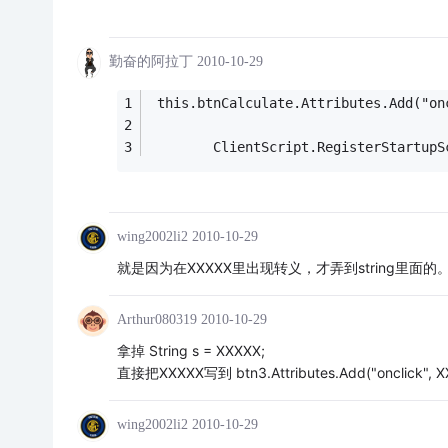
勤奋的阿拉丁
2010-10-29
 this.btnCalculate.Attributes.Add("on
        ClientScript.RegisterStartup
wing2002li2
2010-10-29
就是因为在XXXXX里出现转义，才弄到string里面的
Arthur080319
2010-10-29
拿掉 String s = XXXXX;
直接把XXXXX写到 btn3.Attributes.Add("onclick", 
wing2002li2
2010-10-29