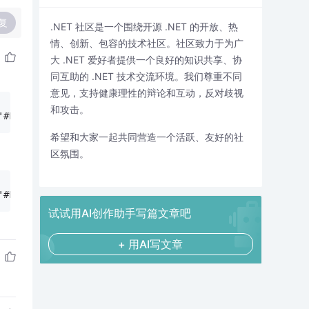
复
.NET 社区是一个围绕开源 .NET 的开放、热
情、创新、包容的技术社区。社区致力于为广
大 .NET 爱好者提供一个良好的知识共享、协
同互助的 .NET 技术交流环境。我们尊重不同
意见，支持健康理性的辩论和互动，反对歧视
和攻击。
'#F{$dp.$D(\'datestart\')}'})"
希望和大家一起共同营造一个活跃、友好的社
区氛围。
'#F{$dp.$D(\'dateend\')}'})"
试试用AI创作助手写篇文章吧
+ 用AI写文章