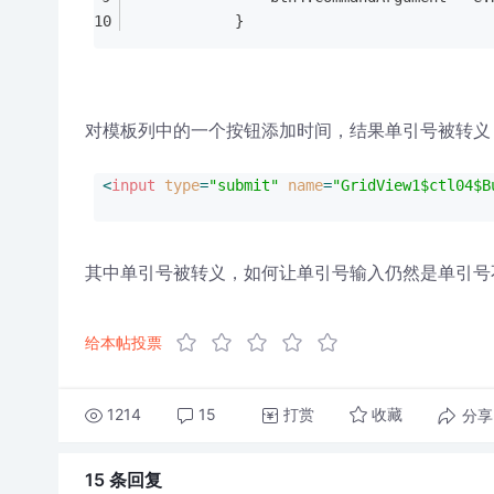
            }
对模板列中的一个按钮添加时间，结果单引号被转义
<
input
type
=
"submit"
name
=
"GridView1$ctl04$B
其中单引号被转义，如何让单引号输入仍然是单引号
给本帖投票
1214
15
打赏
分享
收藏
15 条
回复