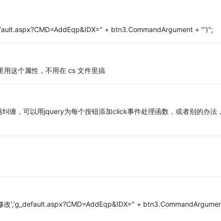
efault.aspx?CMD=AddEqp&IDX=" + btn3.CommandArgument + "')";
计界面里用这个属性，不用在 cs 文件里搞
，可以用jquery为每个按钮添加click事件处理函数，或者别的办法
详情修改','g_default.aspx?CMD=AddEqp&IDX=" + btn3.CommandArgumen