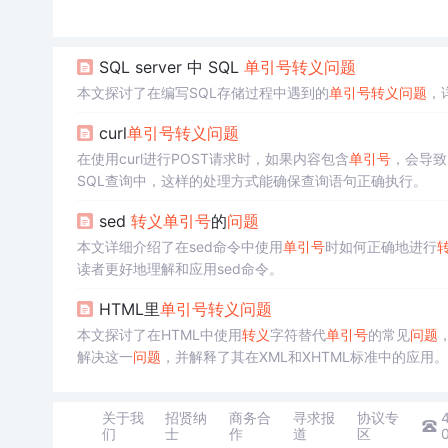
SQL server 中 SQL
单引号
转义
问题
本文探讨了在编写SQL存储过程中遇到的
单引号
转义
问题
，
curl
单引号
转义
问题
在使用curl进行POST请求时，如果内容包含
单引号
，会导致
SQL查询中，这样的处理方式能确保查询语句正确执行。
sed
转义
单引号
的
问题
本文详细介绍了在sed命令中使用
单引号
时如何正确地进行
读者更好地理解和应用sed命令。
HTML里
单引号
转义
问题
本文探讨了在HTML中使用
转义
字符替代
单引号
的常见
问题
解决这一
问题
，并解释了其在XML和XHTML标准中的应
关于我
招贤纳
商务合
寻求报
协议专
们
士
作
道
区