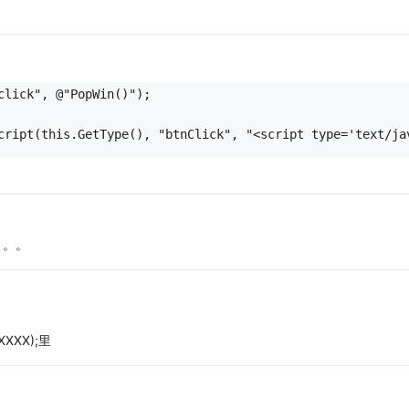
click", @"PopWin()");
Script(this.GetType(), "btnClick", "<script type='text
。。。
XXXXX);里