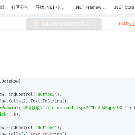
部
社区公告
.NET Core
寻找 .NET 技术达人
.NET Framework
用AI写
.DataRow)
ow.FindControl(
"Button3"
);
Row.Cells[
2
].Text.ToString();
owPopWin(\'详情修改\',\'g_default.aspx?CMD=AddEqp&IDX="
 + 
ick"
, s);
ow.FindControl(
"Button4"
);
Row.Cells[
2
].Text.ToString();