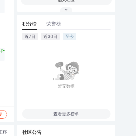
积分榜
荣誉榜
近7日
近30日
至今
'详情修改','g_default.aspx?CMD=AddEqp&IDX=27');"
id
=
"GridV
暂无数据
查看更多榜单
复
社区公告
正序