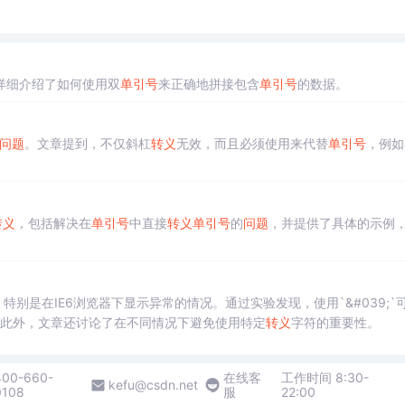
详细介绍了如何使用双
单引号
来正确地拼接包含
单引号
的数据。
问题
。文章提到，不仅斜杠
转义
无效，而且必须使用来代替
单引号
，例如
转义
，包括解决在
单引号
中直接
转义
单引号
的
问题
，并提供了具体的示例
，特别是在IE6浏览器下显示异常的情况。通过实验发现，使用`&#039;`
用。此外，文章还讨论了在不同情况下避免使用特定
转义
字符的重要性。
400-660-
在线客
工作时间 8:30-
kefu@csdn.net
0108
服
22:00