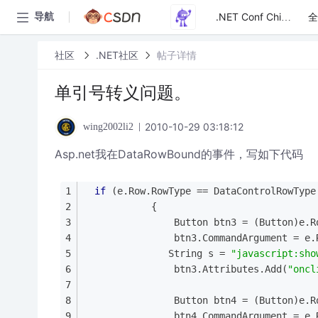
全
导航
.NET Conf China
社区
.NET社区
帖子详情
单引号转义问题。
2010-10-29 03:18:12
wing2002li2
Asp.net我在DataRowBound的事件，写如下代码
if
 (e.Row.RowType == DataControlRowType
            {
                Button btn3 = (Button)e.R
                btn3.CommandArgument = e.
               String s = 
"javascript:sh
                btn3.Attributes.Add(
"oncl
                Button btn4 = (Button)e.R
                btn4.CommandArgument = e.