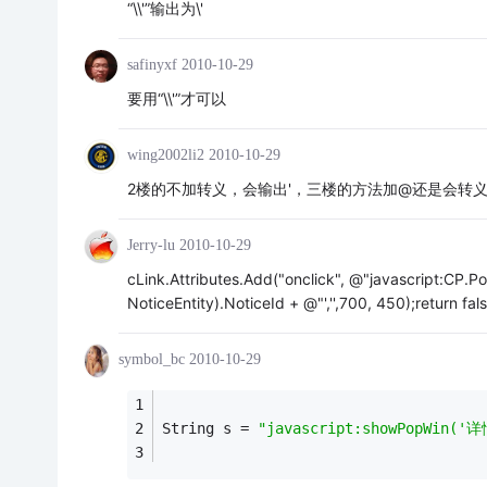
“\\'”输出为\'
safinyxf
2010-10-29
要用“\\'”才可以
wing2002li2
2010-10-29
2楼的不加转义，会输出'，三楼的方法加@还是会转义，
Jerry-lu
2010-10-29
cLink.Attributes.Add("onclick", @"javascript:CP.P
NoticeEntity).NoticeId + @"','',700, 450);return fals
symbol_bc
2010-10-29
String s = 
"javascript:showPopWin('详