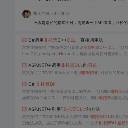
指间的风
2010-10-29
应该是路径的格式不对，需要查一下API看看，路径
C#调用
非
托管
C++
DLL
：直接调用法
本文详细介绍了在C#中如何直接调用
非
托管
C++
DLL
，包括
tern C和_declspec(
dll
export)，确保函数可供外部调用。
过程中，需注意
DLL
的平台、字符集和
路径
等
问题
，依赖于De
ASP.NET中调用
非
托管
DLL
的
问题
本文探讨了在VS2005环境下使用
非
托管
DLL
时遇到的加载
C#
非
托管
Dll
本文详细介绍了使用C#调用
DLL
的方法，包括调用
非
托管
函
如何在C#中导入
DLL
、声明外部方法、调用
非
托管
函数以及
ASP.NET中引用“
非
托管
DLL
”的方法
本文介绍了在ASP.NET应用程序中调用
非
托管
DLL
时遇到的
仍无法加载。提供了两种解决方案：一是将
非
托管
DLL
路径