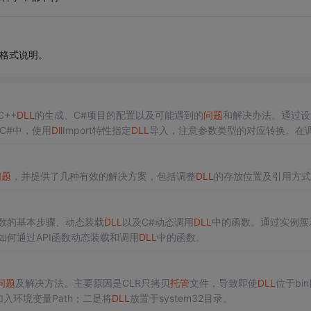
的格式说明。
C++
DLL
的生成、C#项目的配置以及可能遇到的
问题
和解决办法。通过设
在C#中，使用
Dll
Import特性指定
DLL
导入，注意参数类型的对应转换。在
pendency Walker工具来辅助分析。
问题
，并提供了几种有效的解决方案，包括调整
DLL
的存放位置及引用方式
数的基本步骤、动态装载
DLL
以及C#动态调用
DLL
中的函数。通过实例展
如何通过API函数动态装载和调用
DLL
中的函数。
问题
及解决方法。主要原因是CLR只拷贝
托管
文件，导致即使
DLL
位于bi
加入环境变量Path；二是将
DLL
放置于system32目录。