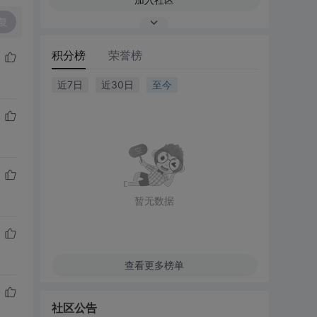
复
积分榜
荣誉榜
近7日
近30日
至今
暂无数据
查看更多榜单
社区公告