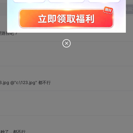
发表回
理路径吧？
.jpg @"c:\123.jpg" 都不行
 试了N种了，都不行