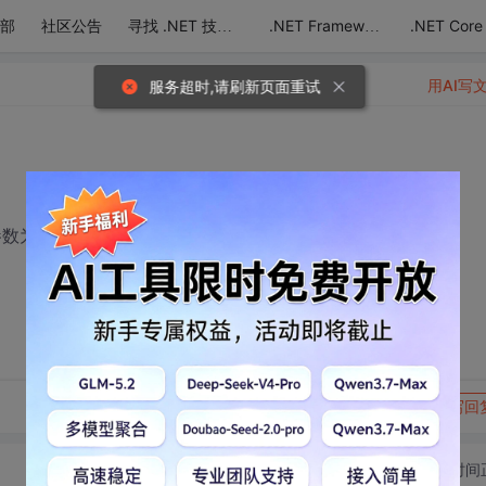
部
社区公告
.NET Core
寻找 .NET 技术达人
.NET Framework
用AI写
服务超时,请刷新页面重试
一个参数为文件路径，给它一个字符串路径，报文件不存在。
转发到动态
举报
写回
切换为时间