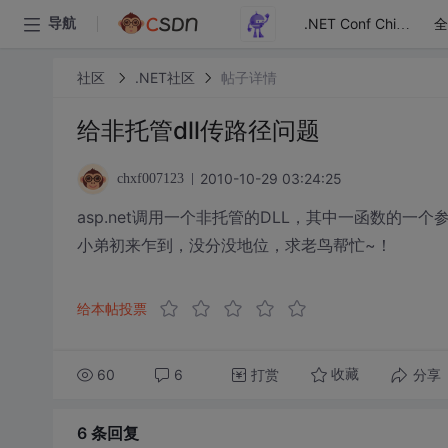
全
导航
.NET Conf China
社区
.NET社区
帖子详情
给非托管dll传路径问题
2010-10-29 03:24:25
chxf007123
asp.net调用一个非托管的DLL，其中一函数的
小弟初来乍到，没分没地位，求老鸟帮忙~！
给本帖投票
60
6
打赏
分享
收藏
6 条
回复