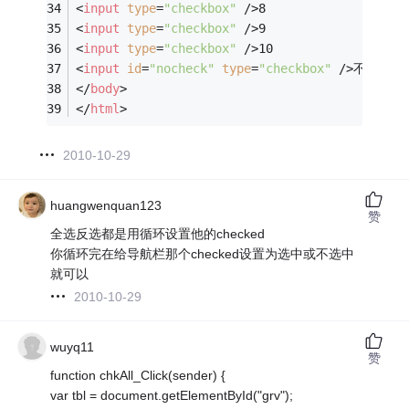
<
input
type
=
"checkbox"
 />
8
<
input
type
=
"checkbox"
 />
9
<
input
type
=
"checkbox"
 />
10
<
input
id
=
"nocheck"
type
=
"checkbox"
 />
不让我选
</
body
>
</
html
>
2010-10-29
huangwenquan123
赞
全选反选都是用循环设置他的checked
你循环完在给导航栏那个checked设置为选中或不选中
就可以
2010-10-29
wuyq11
赞
function chkAll_Click(sender) {
var tbl = document.getElementById("grv");