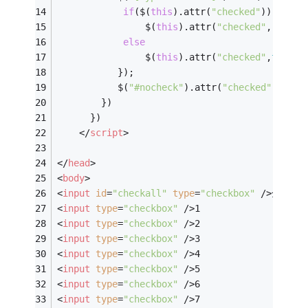
if
($(
this
).attr(
"checked"
))
				$(
this
).attr(
"checked"
,
""
);
else
				$(
this
).attr(
"checked"
,
true
);
		   });
		   $(
"#nocheck"
).attr(
"checked"
,
""
);
		})
 	  })
</
script
>
</
head
>
<
body
>
<
input
id
=
"checkall"
type
=
"checkbox"
 />
全选
<
input
type
=
"checkbox"
 />
1
<
input
type
=
"checkbox"
 />
2
<
input
type
=
"checkbox"
 />
3
<
input
type
=
"checkbox"
 />
4
<
input
type
=
"checkbox"
 />
5
<
input
type
=
"checkbox"
 />
6
<
input
type
=
"checkbox"
 />
7