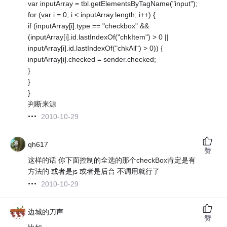
var inputArray = tbl.getElementsByTagName("input");
for (var i = 0; i < inputArray.length; i++) {
if (inputArray[i].type == "checkbox" &&
(inputArray[i].id.lastIndexOf("chkItem") > 0 ||
inputArray[i].id.lastIndexOf("chkAll") > 0)) {
inputArray[i].checked = sender.checked;
}
}
}
判断来源
2010-10-29
qh617
赞
这样的话 你下面控制的全选的那个checkBox肯定是有
方法的 或者是js 或者是后台 不调用就行了
2010-10-29
边城的刀声
赞