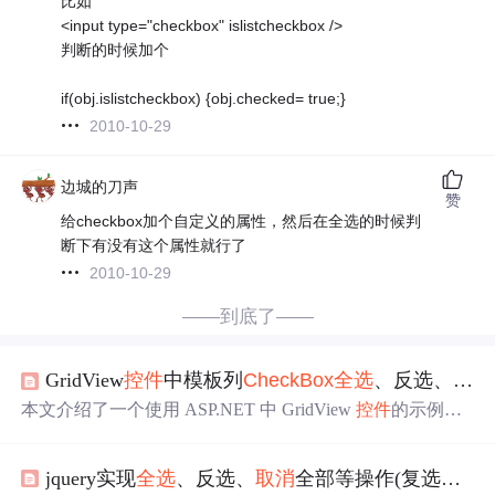
比如
<input type="checkbox" islistcheckbox />
判断的时候加个
if(obj.islistcheckbox) {obj.checked= true;}
2010-10-29
边城的刀声
赞
给checkbox加个自定义的属性，然后在全选的时候判
断下有没有这个属性就行了
2010-10-29
——到底了——
GridView
控件
中模板列
CheckBox
全选
、反选、
取消
本文介绍了一个使用 ASP.NET 中 GridView
控件
的示例，
展示了如何实现数据分页、
全选
及反选功能，并提供了完
整的代码实现。
jquery实现
全选
、反选、
取消
全部等操作(复选框
che