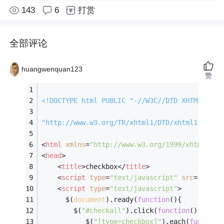
143
6
打赏
全部评论
huangwenquan123
赞
<!DOCTYPE 
html
PUBLIC
"-//W3C//DTD XHTML 1.0 
"http://www.w3.org/TR/xhtml1/DTD/xhtml1-trans
<
html
xmlns
=
"http://www.w3.org/1999/xhtml"
>
<
head
>
<
title
>
checkbox
</
title
>
<
script
type
=
"text/javascript"
src
=
"js/jq
<
script
type
=
"text/javascript"
>
	  $(
document
).ready(
function
(
)
{
		$(
"#checkall"
).click(
function
(
)
{
		   $(
"[type=checkbox]"
).each(
function