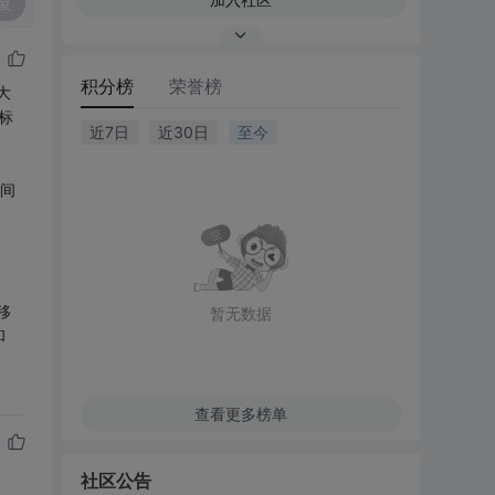
复
积分榜
荣誉榜
大
标
近7日
近30日
至今
之间
在移
暂无数据
和
查看更多榜单
社区公告