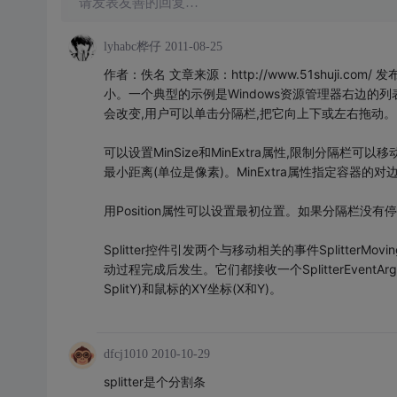
请发表友善的回复…
lyhabc桦仔
2011-08-25
作者：佚名 文章来源：http://www.51shuji.com
小。一个典型的示例是Windows资源管理器右边的
会改变,用户可以单击分隔栏,把它向上下或左右拖动。
可以设置MinSize和MinExtra属性,限制分隔栏
最小距离(单位是像素)。MinExtra属性指定容器的
用Position属性可以设置最初位置。如果分隔栏没有
Splitter控件引发两个与移动相关的事件SplitterMoving和
动过程完成后发生。它们都接收一个SplitterEventArgs对象
SplitY)和鼠标的XY坐标(X和Y)。
dfcj1010
2010-10-29
splitter是个分割条