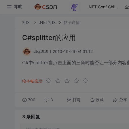
全
导航
.NET Conf China
社区
.NET社区
帖子详情
C#splitter的应用
2010-10-29 04:31:12
dfcj1010
C#中splitter当点击上面的三角时能否让一部分内
给本帖投票
700
3
打赏
分享
收藏
3 条
回复