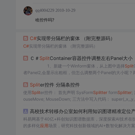
qq4004229
2010-10-29
啥控件吗?
C#
实现带分隔栏的窗体 （附完整源码）
C#
实现带分隔栏的窗体 （附完整源码）
Ｃ＃
Split
Container容器控件调整左右Panel大小
1、新建一个Winform窗体，从上图中选择
Split
者Panel2,会显示出粗框，但怎么调整两个Panel的大小
整两个Form的大小呢？==》随便单击一个Panel，再按一下..
Split
er控件 分隔条控件
使用
Split
er控件： 首先声明 SysForm
Split
ter
form
Split
ter
; 添加一个Group 设置FrameType为Edged 3D,宽度2，覆盖方法 MouseUp; M
ouseMove; MouseDown; 三方法中写入代码： s
高校技术转移办公室如何利用知识图谱精准定位产业
科易网基于40亿+科创知识图谱数据库，深度探索AI技术
的多样化
应用
场景，研究科技创新领域的AI+数智化解决方