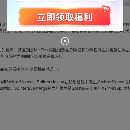
发表回
/ 发布日期：2008-02-02 Splitter控件用于重新设置停靠在其上的其他控件的
列表视图和左边的树形视图之间的分隔栏。当把鼠标指针放在分隔栏上时,光
可以移动的距离。其区别是MinSize属性指定在分隔栏和分隔栏所在的容器边界
对边和分隔栏之间的距离(单位是像素)。
停靠在容器控件中,该属性值就是–1。
SplitterMoved。SplitterMoving在移动过程中发生,SplitterMoved
。SplitterEventArgs包含的属性是Splitter左上角的XY坐标(SplitX