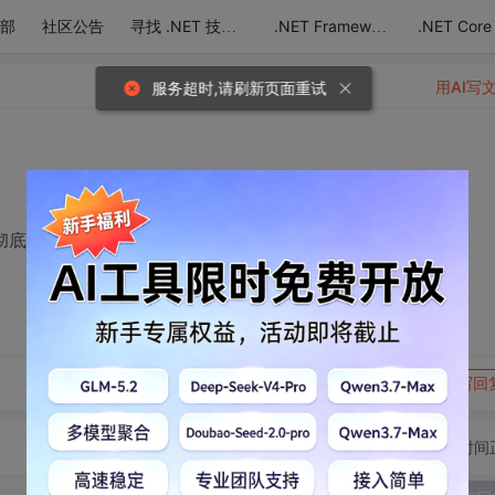
部
社区公告
.NET Core
寻找 .NET 技术达人
.NET Framework
用AI写
服务超时,请刷新页面重试
容彻底隐藏？
转发到动态
举报
写回
切换为时间