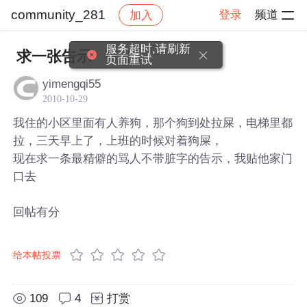
community_281
登录
频道
加入
帖子详情
社区
community_281
服务超时,请刷新
求一张告示
页面重试
yimengqi55
2010-10-29
我住的小区里面有人养狗，那个狗到处拉屎，电梯里都
拉，三天早上了，上班的时候对着狗屎，
现在求一条最精僻的骂人不带脏字的告示，我贴他家门
口去
回帖有分
给本帖投票
109
4
打赏