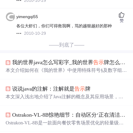
2010-10-29
yimengqi55
赞
各位大虾们，你们可得救我啊，骂的越狠越好的那种
2010-10-29
——到底了——
我的世界java怎么写彩字_我的世界
告示
牌怎么打彩字
本文介绍如何在《我的世界》中使用特殊符号§及数字组合
为
告示
牌上的字体添加多种颜色效果，并提供了
一张
颜色
代码表供玩家参考。
说说java的注解：注解就是
告示
牌
本文深入浅出地介绍了Java注解的概念及其应用场景，通
过生动的例子解释了注解如何作为
告示
牌，指导代码行
为。文章详细讲解了注解的定义、应用及读取过程，为初
Ostrakon-VL-8B惊艳细节：自动区分‘正在清洁中’
告
学者提供了易于理解的指南。
Ostrakon-VL-8B是一款面向餐饮零售场景优化的轻量级多
模态AI模型（17GB），专精于联合理解图像与文本，可准