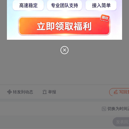
转发到动态
举报
写回
切换为时间
发表回