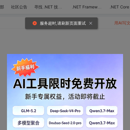
部
社区公告
.NET Core
寻找 .NET 技术达人
.NET Framework
用AI写
服务超时,请刷新页面重试