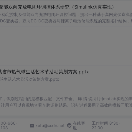
储能双向充放电闭环调控体系研究（Simulink仿真实现）
压稳定控制及储能双向充放电闭环调控问题，提出一种基于离网光伏直流
-DC变换器、双向DC-DC变换器与锂离子电池储能系统的完整拓扑结构，
调节能力，实现对功率供需失衡的有效抑制。系统采用分层控制架构，集
突变等动态工况下维持母线电压稳定。在Simulink环境中搭建全系统
著提升了微网在无外部电网支撑下的自主运行能力和电能质量水平。; 适
气工程及相关专业研究生、科研人员，以及从事光伏储能系统、直流微网
网中的能量管理与动态响应优化提供理论支持与仿真验证平台。; 阅读建
PPT控制算法、储能双向变换器的双闭环控制结构及其参数整定方法，深入理
某省市热气球生活艺术节活动策划方案.pptx
球生活艺术节活动策划方案.pptx
明了，识别过程用的是模板匹配，文件齐全。 详 情 说 明 用matlab实现的
，让用户可以直观地查看车牌识别结果。识别过程采用了高效的模板匹配
户可以轻松进行车牌识别任务。
400-660-
在线客
工作时间 8:30-
kefu@csdn.net
0108
服
22:00