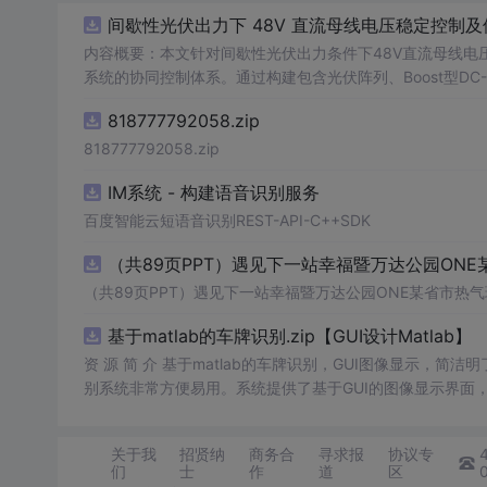
间歇性光伏出力下 48V 直流母线电压稳定控制及
内容概要：本文针对间歇性光伏出力条件下48V直流母线电
系统的协同控制体系。通过构建包含光伏阵列、Boost型DC
光伏最大功率点跟踪（MPPT）技术和储能系统的双向功率
818777792058.zip
压外环与电流内环双闭环控制策略，确保在光照强度波动、负载
模型，验证了控制策略在多种扰动场景下的有效性与鲁棒性，显
818777792058.zip
人群：具备电力电子、自动控制与新能源系统基础知识的电
IM系统 - 构建语音识别服务
与仿真的工程技术人员。; 使用场景及目标：①用于教学与科研中离网型光伏直流微网系统的建模与仿真分析；②指导实际工程中48V直
流微网的电压稳定控制与储能协调管理方案设计；③为新能源微
百度智能云短语音识别REST-API-C++SDK
议：建议结合Simulink仿真模型同步学习，重点关注M
（共89页PPT）遇见下一站幸福暨万达公园ONE
在不同扰动工况下的响应特性与控制逻辑设计原理。
（共89页PPT）遇见下一站幸福暨万达公园ONE某省市热气
基于matlab的车牌识别.zip【GUI设计Matlab】
资 源 简 介 基于matlab的车牌识别，GUI图像显示，简洁
别系统非常方便易用。系统提供了基于GUI的图像显示界面
确保识别准确率。此外，系统提供的文件也非常齐全，让用
关于我
招贤纳
商务合
寻求报
协议专
们
士
作
道
区