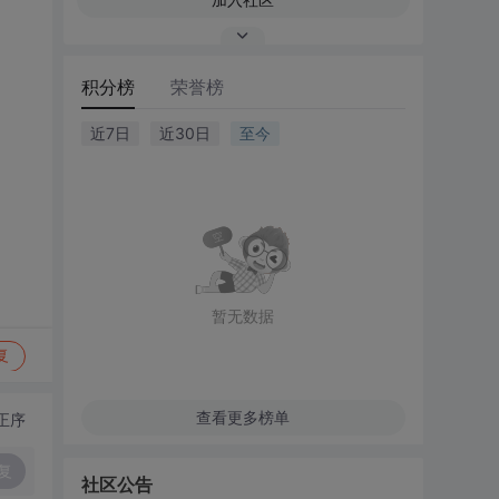
积分榜
荣誉榜
近7日
近30日
至今
暂无数据
复
查看更多榜单
正序
复
社区公告