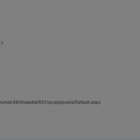
？
id/48/threadid/651/scope/posts/Default.aspx