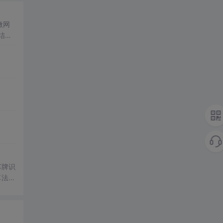
微网
结合
成电
仿真
合
设计
解系统
车牌识
算法，