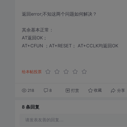
返回error;不知这两个问题如何解决？
其余基本正常：
AT返回OK；
AT+CFUN ；AT+RESET； AT+CCLK均返回OK
给本帖投票
218
8
打赏
分享
收藏
8 条
回复
请发表友善的回复…