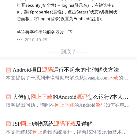
打开security(安全性) -- logins(登录名) ，右键选中s
a，选择properties(属性)，点击Status(状态)切换到状
态面板，将Login(登录)设置为Enabled(启用)。
将连接字符串的服务器改一下
2010-10-29
——到底了——
Android项目
源码
运行不起来的七种解决方法
本文提供了一系列步骤帮助您解决从javaapk.com
下载
的安
卓
源码
导入到eclipse中无法运行的问题，包括检查文件本
身、确认IDE版本、项目导入、SDK编译版本、项目编码
大佬们,
网上
下载
的Android
源码
怎么运行?本人小白求解
问题、依赖缺失、jar包缺失等多个方面。
博客提出问题，询问在
网上
下载
的Android
源码
如何在电脑
上运行并展示，聚焦于Android
源码
在电脑端的运行与展示
问题。
JSP
网上
购物系统
源码
下载
及详解
本文围绕JSP
网上
购物系统展开，结合JSP和Servlet技术，