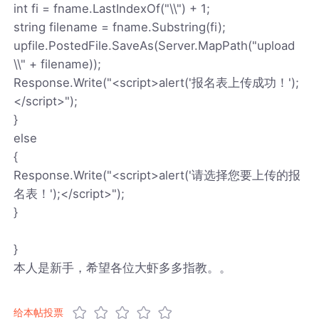
int fi = fname.LastIndexOf("\\") + 1;
string filename = fname.Substring(fi);
upfile.PostedFile.SaveAs(Server.MapPath("upload
\\" + filename));
Response.Write("<script>alert('报名表上传成功！');
</script>");
}
else
{
Response.Write("<script>alert('请选择您要上传的报
名表！');</script>");
}
}
本人是新手，希望各位大虾多多指教。。
给本帖投票