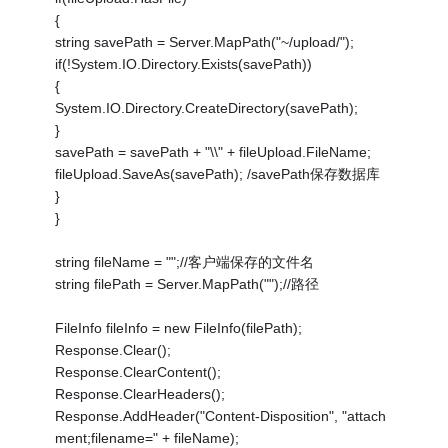
{
string savePath = Server.MapPath("~/upload/");
if(!System.IO.Directory.Exists(savePath))
{
System.IO.Directory.CreateDirectory(savePath);
}
savePath = savePath + "\\" + fileUpload.FileName;
fileUpload.SaveAs(savePath); /savePath保存数据库
}
}
string fileName = "";//客户端保存的文件名
string filePath = Server.MapPath("");//路径
FileInfo fileInfo = new FileInfo(filePath);
Response.Clear();
Response.ClearContent();
Response.ClearHeaders();
Response.AddHeader("Content-Disposition", "attach
ment;filename=" + fileName);