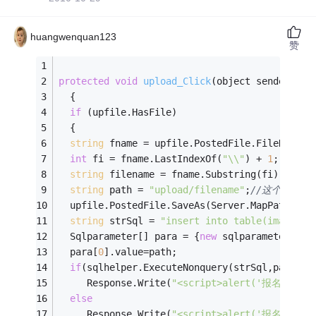
huangwenquan123
赞
protected
void
upload_Click
(object sender, Ev
  {
if
 (upfile.HasFile)
  {
string
 fname = upfile.PostedFile.FileName;
int
 fi = fname.LastIndexOf(
"\\"
) + 
1
;
string
 filename = fname.Substring(fi);
string
 path = 
"upload/filename"
;
//这个就是你
  upfile.PostedFile.SaveAs(Server.MapPath(pat
string
 strSql = 
"insert into table(imagePat
  Sqlparameter[] para = {
new
 sqlparameter(
"@i
  para[
0
].value=path;
if
(sqlhelper.ExecuteNonquery(strSql,para)==
     Response.Write(
"<script>alert('报名表上传成
else
     Response.Write(
"<script>alert('报名表上传失