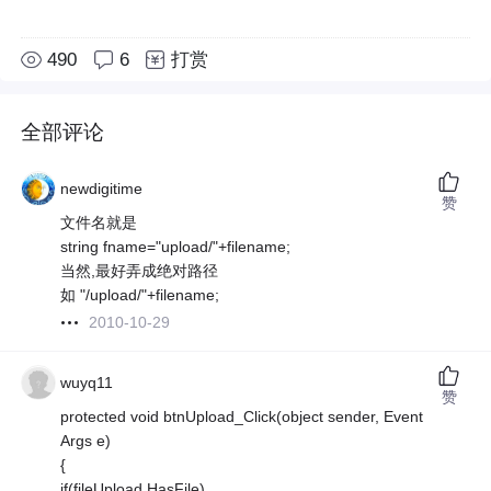
490
6
打赏
全部评论
newdigitime
赞
文件名就是
string fname="upload/"+filename;
当然,最好弄成绝对路径
如 "/upload/"+filename;
2010-10-29
wuyq11
赞
protected void btnUpload_Click(object sender, Event
Args e)
{
if(fileUpload.HasFile)