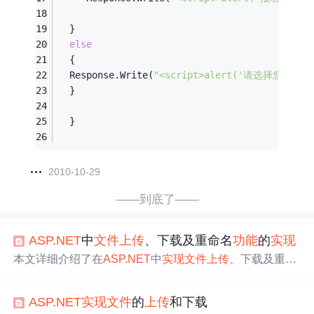
  }
else
  {
  Response.Write(
"<script>alert('请选择您要上传
  }
  }
2010-10-29
——到底了——
ASP.NET
中
文件
上传
、下载及重命名
功能
的
实现
本文详细介绍了在
ASP.NET
中
实现
文件
上传
、下载及重命
名
功能
的方法。包括
文件
上传
的机制和最佳实践，
文件
下
载
的逻辑处理与安全考虑，
文件
重命名的
实现
原理与异常
ASP.NET
实现
文件
的
上传
和下载
处理。还阐述了
文件
大小限制、类型检查以及防止
路径
遍