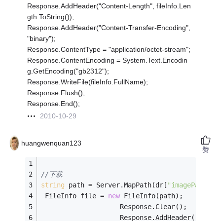
Response.AddHeader("Content-Length", fileInfo.Len
gth.ToString());
Response.AddHeader("Content-Transfer-Encoding",
"binary");
Response.ContentType = "application/octet-stream";
Response.ContentEncoding = System.Text.Encodin
g.GetEncoding("gb2312");
Response.WriteFile(fileInfo.FullName);
Response.Flush();
Response.End();
2010-10-29
huangwenquan123
赞
//下载
string
 path = Server.MapPath(dr[
"imagePath"
])
 FileInfo file = 
new
 FileInfo(path);
                    Response.Clear();
                    Response.AddHeader(
"conte