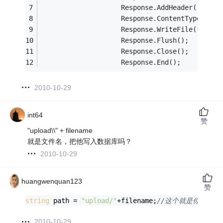
                    Response.AddHeader(
"conte
                    Response.ContentType = 
"a
                    Response.WriteFile(file.F
                    Response.Flush();
                    Response.Close();
                    Response.End();
2010-10-29
int64
赞
"upload\\" + filename
就是文件名，把他写入数据库吗？
2010-10-29
huangwenquan123
赞
string
 path = 
"upload/"
+filename;
//这个就是你的图片
2010-10-29