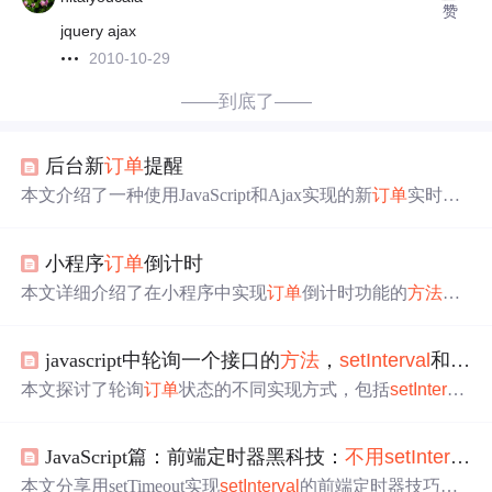
赞
jquery ajax
2010-10-29
——到底了——
后台新
订单
提醒
本文介绍了一种使用JavaScript和Ajax实现的新
订单
实时通
知
方法
，通过
setInterval
()定时调用后端接口检查新
订单
状
态，若检测到新
订单
则利用layer弹窗插件在页面右下角显
小程序
订单
倒计时
示
提示
消息，确保用户及时获知
订单
更新。
本文详细介绍了在小程序中实现
订单
倒计时功能的
方法
，
包括单个
订单
倒计时及批量
订单
倒计时的实现思路与具体
代码实现，通过使用
setInterval
()和setTimeout()函数，实现
javascript中轮询一个接口的
方法
，
setInterval
和setTimeout + 递归、requestAnimationFrame
了精准的时间计算。
本文探讨了轮询
订单
状态的不同实现方式，包括
setInterval
定时器的清理技巧，setTimeout+递归的简洁设计，以及req
uestAnimationFrame模拟定时器的高级应用。重点在于避免
JavaScript篇：前端定时器黑科技：
不用
setInterval
内存溢出并优化异步请求中的轮询过程。
本文分享用setTimeout实现
setInterval
的前端定时器技巧。