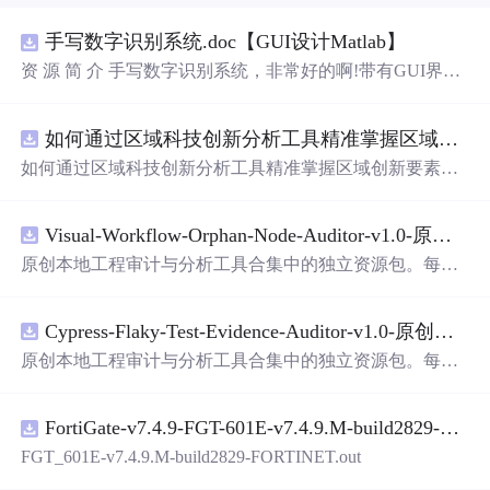
手写数字识别系统.doc【GUI设计Matlab】
资 源 简 介 手写数字识别系统，非常好的啊!带有GUI界
面，使用方便! 详 情 说 明 用这个手写数字识别系统，你可
以轻松地识别手写数字。这个系统不仅功能强大，而且还
如何通过区域科技创新分析工具精准掌握区域创新要素分布与产业链融合现状？.docx
带有直观的图形用户界面（GUI），非常容易使用。你只
需要将手写数字输入系统，它将立即给出准确的识别结
如何通过区域科技创新分析工具精准掌握区域创新要素分
果。这个系统可以在各种场景中使用，无论是学校、工作
布与产业链融合现状？
还是日常生活，都能为你提供快速和准确的识别服务。它
是一个非常方便和实用的工具，你一定会喜欢它的！
Visual-Workflow-Orphan-Node-Auditor-v1.0-原创源码与文档.zip
原创本地工程审计与分析工具合集中的独立资源包。每个
ZIP包含完整源码、3项自动化测试、可复现合成示例、离
线HTML、JSON与SVG报告、1080×720真实运行效果图、
Cypress-Flaky-Test-Evidence-Auditor-v1.0-原创源码与文档.zip
README、运行说明、功能清单、MIT License及原创与授
权声明。解压后进入project目录，执行npm test验证算法，
原创本地工程审计与分析工具合集中的独立资源包。每个
执行npm run report生成报告，也可通过本地静态服务器打
ZIP包含完整源码、3项自动化测试、可复现合成示例、离
开网页。运行时零第三方依赖，不包含热点产品或开源项
线HTML、JSON与SVG报告、1080×720真实运行效果图、
目源码、Logo、官方截图、论文、生产日志或其他受限素
FortiGate-v7.4.9-FGT-601E-v7.4.9.M-build2829-FORTINET.out
README、运行说明、功能清单、MIT License及原创与授
材。适合前端开发、AI应用工程、测试审计和课程实践。
权声明。解压后进入project目录，执行npm test验证算法，
FGT_601E-v7.4.9.M-build2829-FORTINET.out
执行npm run report生成报告，也可通过本地静态服务器打