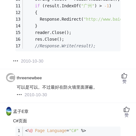
if
 (result.IndexOf(
"广州"
) > 
-1
)
    {
      Response.Redirect(
"http://www.baidu.com
    }
    reader.Close();
    res.Close();
//Response.Write(result);
2010-10-30
threenewbee
赞
可以是可以。不过最好在防火墙里面屏蔽。
2010-10-30
孟子E章
赞
C#页面
<
%@
Page
Language
=
"C#"
 %>