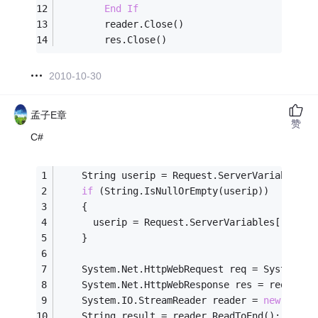
End
If
        reader.Close()
        res.Close()
2010-10-30
孟子E章
赞
C#
    String userip = Request.ServerVariables[
"
if
 (String.IsNullOrEmpty(userip))
    {
      userip = Request.ServerVariables[
"REMOT
    }
    System.Net.HttpWebRequest req = System.Ne
    System.Net.HttpWebResponse res = req.GetR
    System.IO.StreamReader reader = 
new
 Syste
    String result = reader.ReadToEnd();