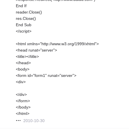
End If
reader.Close()
res.Close()
End Sub
</script>
<html xmlns="http://www.w3.org/1999/xhtml">
<head runat="server">
<title></title>
</head>
<body>
<form id="form1" runat="server">
<div>
</div>
</form>
</body>
</html>
2010-10-30