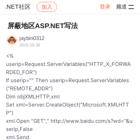
.NET社区
登录
频道
加入
帖子详情
社区
.NET社区
屏蔽地区ASP.NET写法
jaybin0312
2010-10-30
<%
userip=Request.ServerVariables("HTTP_X_FORWA
RDED_FOR")
If userip="" Then userip=Request.ServerVariables
("REMOTE_ADDR")
Dim objXMLHTTP,xml
Set xml=Server.CreateObject("Microsoft.XMLHTT
P")
xml.Open "GET"," http://www.baidu.com/s?wd="&u
serip,False
xml.Send