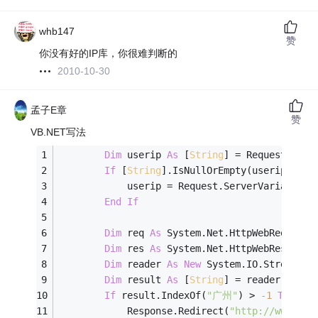
whb147
赞
你没有好的IP库，你很难判断的
2010-10-30
孟子E章
赞
VB.NET写法
Dim
 userip 
As
 [
String
] = Request.Serv
If
 [
String
].IsNullOrEmpty(userip) 
The
            userip = Request.ServerVariables(
End
If
Dim
 req 
As
 System.Net.HttpWebRequest 
Dim
 res 
As
 System.Net.HttpWebResponse
Dim
 reader 
As
New
 System.IO.StreamRea
Dim
 result 
As
 [
String
] = reader.ReadT
If
 result.IndexOf(
"广州"
) > 
-1
Then
            Response.Redirect(
"http://www.bai