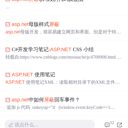
asp.net
屏蔽
ip网段的代码及配置，
配置文件
asp.net
母版样式
屏蔽
asp.net
母版开发，很容易建立网页和界面。但是对于特殊
要求的table、textbox、label之间的样式，如果 不想使用母
版套用的css。可以采取在特定页面，单独定义内联样式的
C#开发学习笔记:
ASP.NET
CSS 小结
CSS。今天特意翻看了一下CSS 解释的优先顺序： 一般而
言，所有的样式会根据下面的规则层叠于一个新的虚拟样
转载自:https://www.cnblogs.com/moonache/p/4708908.html
A
式表中，其中数字 4 拥有最高的优先权。 浏览器缺省设置
SP.NET
CSS 小结 1.
ASP.NET
引用CSS 1.Site.master里面设
外部样式表内部样式表（位于 标
置webopt <webopt:bundlereferencerunat="server"path="~/Cont
ASP.NET
使用笔记
ent/css"/> 2.在Bundle.config里面绑定...
ASP.NET
使用笔记XML：读取相对目录下的XML文件：
1、DLL（需要将XML属性加入到工程内部）System.Reflec
tion.Assembly objAssembly = System.Reflection.Assembly.Get
asp.net
中如何
屏蔽
回车事件？
ExecutingAssembly();Stream objStream = objAssembly.GetMan
ifestResourceStream(
追加 js 代码 onkeyup="if (window.event.keyCode==1
3) { window.event.keyCode=0; return false; } “
12
说点什么…