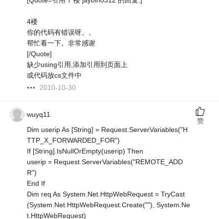
[Quote=引用 7 楼 jaybin0312 的回复:]
4楼
你的代码有错误呀。。
帮忙看一下。非常感谢
[/Quote]
缺少using引用,添加引用到页面上
或代码放cs文件中
2010-10-30
wuyq11
赞
Dim userip As [String] = Request.ServerVariables("H
TTP_X_FORWARDED_FOR")
If [String].IsNullOrEmpty(userip) Then
userip = Request.ServerVariables("REMOTE_ADD
R")
End If
Dim req As System.Net.HttpWebRequest = TryCast
(System.Net.HttpWebRequest.Create(""), System.Ne
t.HttpWebRequest)