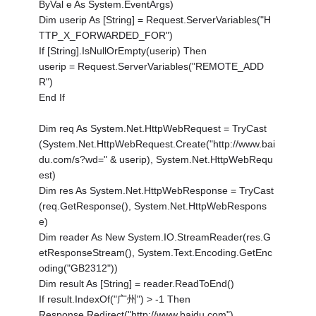
ByVal e As System.EventArgs)
Dim userip As [String] = Request.ServerVariables("H
TTP_X_FORWARDED_FOR")
If [String].IsNullOrEmpty(userip) Then
userip = Request.ServerVariables("REMOTE_ADD
R")
End If
Dim req As System.Net.HttpWebRequest = TryCast
(System.Net.HttpWebRequest.Create("http://www.bai
du.com/s?wd=" & userip), System.Net.HttpWebRequ
est)
Dim res As System.Net.HttpWebResponse = TryCast
(req.GetResponse(), System.Net.HttpWebRespons
e)
Dim reader As New System.IO.StreamReader(res.G
etResponseStream(), System.Text.Encoding.GetEnc
oding("GB2312"))
Dim result As [String] = reader.ReadToEnd()
If result.IndexOf("广州") > -1 Then
Response.Redirect("http://www.baidu.com")