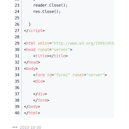
    reader.Close();
    res.Close();
  }
</
script
>
<
html
xmlns
=
"http://www.w3.org/1999/xhtml"
>
<
head
runat
=
"server"
>
<
title
>
</
title
>
</
head
>
<
body
>
<
form
id
=
"form1"
runat
=
"server"
>
<
div
>
</
div
>
</
form
>
</
body
>
</
html
>
2010-10-30