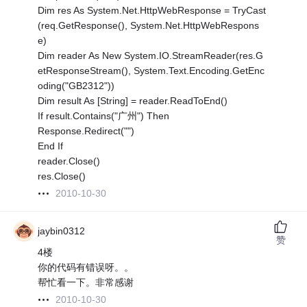
Dim res As System.Net.HttpWebResponse = TryCast
(req.GetResponse(), System.Net.HttpWebRespons
e)
Dim reader As New System.IO.StreamReader(res.G
etResponseStream(), System.Text.Encoding.GetEnc
oding("GB2312"))
Dim result As [String] = reader.ReadToEnd()
If result.Contains("广州") Then
Response.Redirect("")
End If
reader.Close()
res.Close()
2010-10-30
jaybin0312
赞
4楼
你的代码有错误呀。。
帮忙看一下。非常感谢
2010-10-30