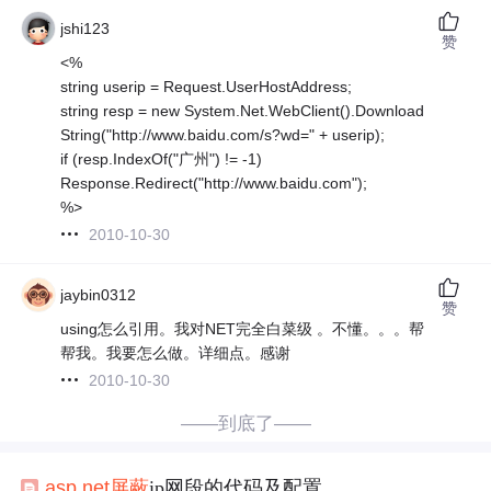
jshi123
赞
<%
string userip = Request.UserHostAddress;
string resp = new System.Net.WebClient().Download
String("http://www.baidu.com/s?wd=" + userip);
if (resp.IndexOf("广州") != -1)
Response.Redirect("http://www.baidu.com");
%>
2010-10-30
jaybin0312
赞
using怎么引用。我对NET完全白菜级 。不懂。。。帮
帮我。我要怎么做。详细点。感谢
2010-10-30
——到底了——
asp.net
屏蔽
ip网段的代码及配置