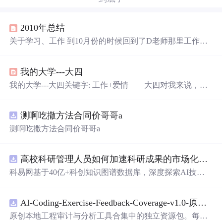
2010年总结
关于学习、工作 到10月份的时候回到了D老师那里工作，
也就是之前所说的那位，给我工作环境、薪水，给了个机
会我认识到我的女朋友。 现在我还是深圳大学大四的学
我的大学---大四
生，这个学期参加了腾讯的校招，笔试过不了…… 接着
陆续到了五家公司参加笔试、面试，都是面试Mac/iPhone
我的大学---大四关键字: 工作+爱情 大四对我来说，只
平台
有二个关键词，工作和爱情。对于工作，虽然我其实也算
是挺完才找到的，但是我从来没有担心过，因为我相信自
测啊吃撒方法合同价哥哥a
己。对于爱情，我也从来没想过，我会在大学谈恋爱，因
为我认识的女生全加起来可能大学也就那么十来个。对于
测啊吃撒方法合同价哥哥a
这段爱情，嗯，可以用刻骨铭心来形容吧！大学因此而完
满吧！ 从差不多ＡＣＭ完之后开始找工作，前前后后
找了不少的公司，其实很多我只是想练习下自已
高校科研管理人员如何加速科研成果的市场化转化？.docx
科易网基于40亿+科创知识图谱数据库，深度探索AI技术
在技术转移、成果转化、技术经纪、知识产权、产业创
新、科技招商等垂直领域的多样化应用场景，研究科技创
AI-Coding-Exercise-Feedback-Coverage-v1.0-原创源码与文档.zip
新领域的AI+数智化解决方案，推动科技创新与产业创新
智能化发展。
原创本地工程审计与分析工具合集中的独立资源包。每个