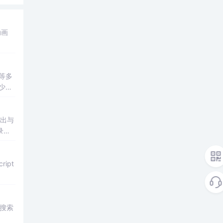
动画
等多
对少儿
导出与
录场
ipt
搜索