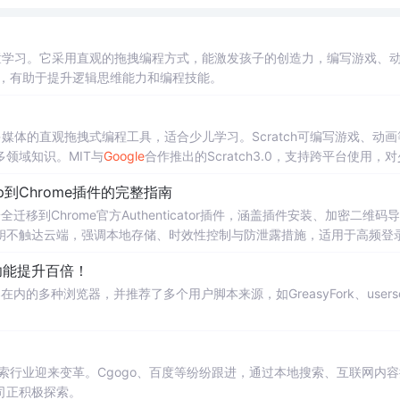
儿童学习。它采用直观的拖拽编程方式，能激发孩子的创造力，编写游戏、
，有助于提升逻辑思维能力和编程技能。
多媒体的直观拖拽式编程工具，适合少儿学习。Scratch可编写游戏、动画
领域知识。MIT与
Google
合作推出的Scratch3.0，支持跨平台使用，
pp到Chrome插件的完整指南
密钥安全迁移到Chrome官方Authenticator插件，涵盖插件安装、加密二维码
钥不触达云端，强调本地存储、时效性控制与防泄露措施，适用于高频登
功能提升百倍！
种浏览器，并推荐了多个用户脚本来源，如GreasyFork、userscr
索行业迎来变革。Cgogo、百度等纷纷跟进，通过本地搜索、互联网内容
司正积极探索。