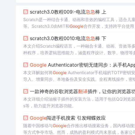
scratch3.0教程009:-电流
急急
棒 上
Scratch是一种结合卡通、动画和音效的编程工具，适合
等。Scratch3.0由MIT和
Google
合作开发，支持跨平台使用
scratch3.0教程0010:电流
急急
棒 下
本文介绍Scratch编程语言，一种融合卡通、动画、音效等
种程序，培养逻辑思维能力，涵盖程序设计、数学、物理等多
编程教育意义重大。
Google
Authenticator密钥无缝同步：从手机A
本文详解如何将
Google
Authenticator手机端的TOTP
导入、增量同步、本地备份及安全实践。全程离线操作，密
景下的双重验证效率优化。
一款神奇的谷歌浏览器
翻译
插件，让你的浏览器
本文详细介绍油猴子插件的安装方法，适用于包括QQ浏览器在内的多
s等，助力提升浏览器功能。
Google
闯进手机搜索 引发蝴蝶效应
随着中国移动与
Google
合作推出移动搜索业务，国内移动搜
等方式争夺市场。然而，成熟的盈利模式尚未形成，各家公