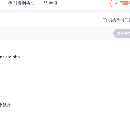
转发到动态
举报
写回
切换为时间
发表回
nslate.php
个就行