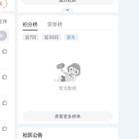
复
正序
积分榜
荣誉榜
复
近7日
近30日
至今
暂无数据
查看更多榜单
社区公告