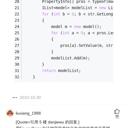
        PropertyInfo[] pros = typeof(model).G
        IList<model> modelList = 
new
 List<mod
for
 (
int
 b = 
0
; b < str.GetLength(
1
);
        {
            model m = 
new
 model();
for
 (
int
 a = 
0
; a < pros.Length; 
            {
                pros[a].SetValue(m, str[a, b]
            }
            modelList.Add(m);
        }
return
 modelList;
    }
2010-10-30
liuxiang_1988
赞
[Quote=引用 5 楼 danjiewu 的回复:]