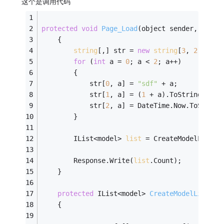
这个是调用代码
protected
void
Page_Load
(object sender, Event
    {
string
[,] str = 
new
string
[
3
, 
2
];
for
 (
int
 a = 
0
; a < 
2
; a++)
        {
            str[
0
, a] = 
"sdf"
 + a;
            str[
1
, a] = (
1
 + a).ToString();
            str[
2
, a] = DateTime.Now.ToString
        }
        IList<model> 
list
 = CreateModelList(s
        Response.Write(
list
.Count);
    }
protected
 IList<model> 
CreateModelList
(
st
    {