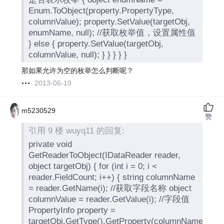
Enum.ToObject(property.PropertyType,
columnValue); property.SetValue(targetObj,
enumName, null); //获取枚举值，设置属性值
} else { property.SetValue(targetObj,
columnValue, null); } } } } }
那如果允许为空的枚举怎么判断呢？
2013-06-19
m5230529
赞
引用 9 楼 wuyq11 的回复:
private void
GetReaderToObject(IDataReader reader,
object targetObj) { for (int i = 0; i <
reader.FieldCount; i++) { string columnName
= reader.GetName(i); //获取字段名称 object
columnValue = reader.GetValue(i); //字段值
PropertyInfo property =
targetObj.GetType().GetProperty(columnName);