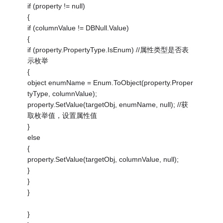
if (property != null)
{
if (columnValue != DBNull.Value)
{
if (property.PropertyType.IsEnum) //属性类型是否表
示枚举
{
object enumName = Enum.ToObject(property.Proper
tyType, columnValue);
property.SetValue(targetObj, enumName, null); //获
取枚举值，设置属性值
}
else
{
property.SetValue(targetObj, columnValue, null);
}
}
}
}