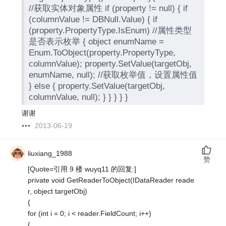
//获取实体对象属性 if (property != null) { if
(columnValue != DBNull.Value) { if
(property.PropertyType.IsEnum) //属性类型
是否表示枚举 { object enumName =
Enum.ToObject(property.PropertyType,
columnValue); property.SetValue(targetObj,
enumName, null); //获取枚举值，设置属性值
} else { property.SetValue(targetObj,
columnValue, null); } } } } }
谢谢
2013-06-19
liuxiang_1988
赞
[Quote=引用 9 楼 wuyq11 的回复:]
private void GetReaderToObject(IDataReader reade
r, object targetObj)
{
for (int i = 0; i < reader.FieldCount; i++)
{