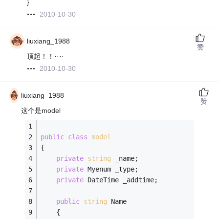
}
2010-10-30
liuxiang_1988
赞
顶起！！····
2010-10-30
liuxiang_1988
赞
这个是model
public
class
model
{
private
string
 _name;
private
 Myenum _type;
private
 DateTime _addtime;
public
string
 Name
    {