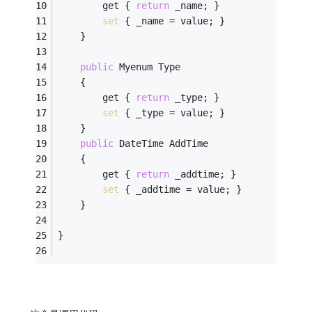
        get { 
return
 _name; }
set
 { _name = value; }
    }
public
 Myenum Type
    {
        get { 
return
 _type; }
set
 { _type = value; }
    }
public
 DateTime AddTime
    {
        get { 
return
 _addtime; }
set
 { _addtime = value; }
    }
}