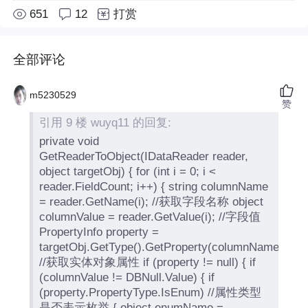
651
12
打赏
全部评论
m5230529
赞
引用 9 楼 wuyq11 的回复:
private void
GetReaderToObject(IDataReader reader,
object targetObj) { for (int i = 0; i <
reader.FieldCount; i++) { string columnName
= reader.GetName(i); //获取字段名称 object
columnValue = reader.GetValue(i); //字段值
PropertyInfo property =
targetObj.GetType().GetProperty(columnName);
//获取实体对象属性 if (property != null) { if
(columnValue != DBNull.Value) { if
(property.PropertyType.IsEnum) //属性类型
是否表示枚举 { object enumName =