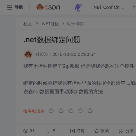
全
导航
.NET Conf China
社区
.NET社区
帖子详情
.net数据绑定问题
2010-10-30 02:20:54
xf1898
我有个控件绑定了Sql数据 但是我我还想在这个控
绑定的时候会把我原有控件里面的数据全部清空....
说在sql数据里面手动添加数据的方法
给本帖投票
91
5
打赏
分享
收藏