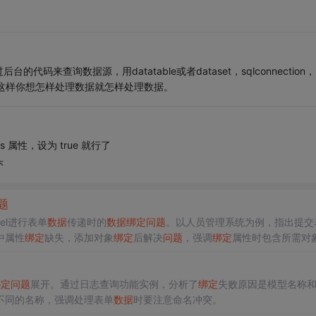
来查询数据源，用datatable或者dataset，sqlconnection，
象来处理，这样你想怎样处理数据就怎样处理数据。
ems 属性，设为 true 就行了
头
题
del进行表单
数据
传递时的
数据
绑定
问题
。以人员管理系统为例，指出提交
中属性
绑定
缺失，添加对象
绑定
后解决
问题
，强调
绑定
属性时包含所需对
绑定
问题
展开。通过日志查询功能实例，分析了
绑定
失败原因是模型名称
不同的名称，强调处理表单
数据
时要注意命名冲突。