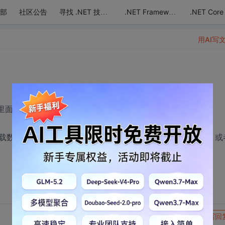
部
社区公告
.NET Core
寻找 .NET 技术达人
.NET Framework
用AI写
件里面加手写的数据
加载数据库的 我就想问下 能不能不清空我原来控件里面的数据 或
转发到动态
举报
写回