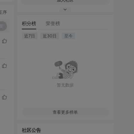
正序
积分榜
荣誉榜
复
近7日
近30日
至今
暂无数据
查看更多榜单
社区公告