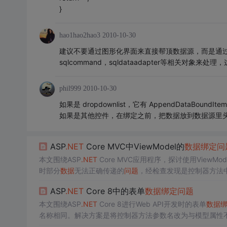
}
hao1hao2hao3
2010-10-30
建议不要通过图形化界面来直接帮顶数据源，而是通过后台的代码
sqlcommand，sqldataadapter等相关对
phil999
2010-10-30
如果是 dropdownlist，它有 AppendDataBoundIt
如果是其他控件，在绑定之前，把数据放到数据源里
ASP
.NET
Core MVC中ViewModel的
数据
绑定
问
本文围绕ASP
.NET
Core MVC应用程序，探讨使用ViewMo
时部分
数据
无法正确传递的
问题
，经检查发现是控制器方法
用的重要性。
ASP
.NET
Core 8中的表单
数据
绑定
问题
本文围绕ASP
.NET
Core 8进行Web API开发时的表单
数据
名称相同。解决方案是将控制器方法参数名改为与模型属性