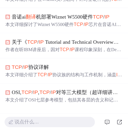
IP
协议栈芯片和模块的专业文档
翻译
经验。强调了
翻译
前
的准备工作，包括深入学习公司产品和技术、记住专业术
音诺ai
翻译
机部署Wiznet W5500硬件
TCP
/
IP
语、获取原始英文文档等。提出了
翻译
过程中的单词和
句
子
问题解决策略，并给出了
翻译
技巧和建议，如使用意
本文详细探讨了Wiznet W5500硬件
TCP
/
IP
芯片在音诺AI
翻
译、避免长难句、注意代词
翻译
等。最终分享了个人的经
译
机中的集成与优化。通过全硬件协议栈实现低CPU占
验总结，希望能对公司的
翻译
工作有所助益。
用、高稳定性网络通信，结合SPI接口、多Socket并发和中
关于《
TCP
/
IP
Tutorial and Technical Overview》的
断机制，提升实时性。文章涵盖驱动开发、RTOS任务调
度、DMA数据通路优化及
TCP
参数调优，有效支撑在线
翻
作者在听IBM讲座后，因对
TCP
/
IP
课程印象深刻，在Devel
译
、设备配网与低功耗设计。
opersWorks网站找到《
TCP
/
IP
Tutorial and Technical Overvie
w》英文文档。起初因无压力看不下去，后虽有学习条件
TCP
/
IP
协议详解
却多用来玩。十一时受之前
翻译
启发，决定
翻译
此书，虽
困难多但不想退缩。
本文详细介绍了
TCP
/
IP
协议族的结构与工作机制，涵盖
IP
、
TCP
、DNS及HTTP等核心协议。重点讲解了
TCP
三次
握手、四次挥手的过程及其原理，并解释了SYN攻击机
OSI,
TCP
/
IP
,
TCP
/
IP
对等三大模型（超详细讲解+详细命令行）
制。同时阐述了
TCP
/
IP
与HTTP的关系，说明HTTP如何基
于
TCP
/
IP
实现浏览器与服务器间的数据传输。
本文介绍了OSI七层参考模型，包括其各层的含义和记忆
技巧，并提到了
TCP
/
IP
的两种模型，强调了它们在数据通
信标准化中的作用。同时，文章列举了
TCP
/
IP
对等模型中
各层的主要协议，帮助初学者理解这些通信模型的重要
说点什么…
性。,