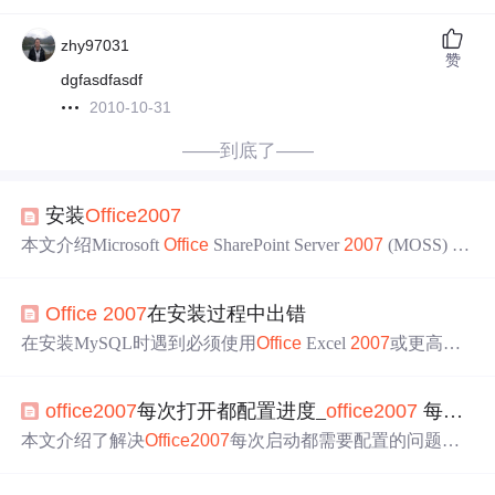
zhy97031
赞
dgfasdfasdf
2010-10-31
——到底了——
安装
Office
2007
本文介绍Microsoft
Office
SharePoint Server
2007
(MOSS) 与
Office
2007
系列产品的集成应用，包括PowerPoint幻灯片
库共享、Access报表、Outlook文档库脱机访问等功能，以
Office
2007
在安装过程中出错
及如何利用SharePoint Designer进行定制。
在安装MySQL时遇到必须使用
Office
Excel
2007
或更高版
本的需求，但原有
Office
无法使用。通过寻找可用的
Office
2007
安装光盘映像并尝试安装，遇到'
Office
2007
在安装过
office
2007
每次打开都配置进度_
office
2007
每次打开word,excel等显示正在配置
程中出错'的问题。解决方法包括删除特定文件、清理注册
表中特定键值，最终成功解决问题。
本文介绍了解决
Office
2007
每次启动都需要配置的问题，
提供了三种方法：注册
Office
安装文件、删除
Office
安装文
件及删除Windows Installer文件。