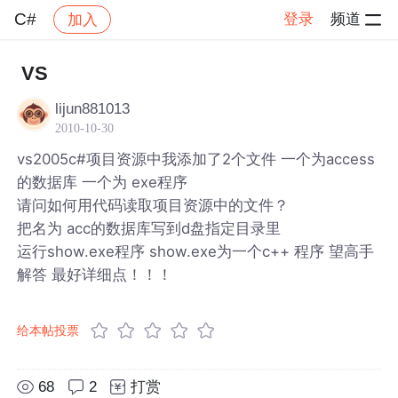
C#
登录
频道
加入
帖子详情
社区
C#
VS
lijun881013
2010-10-30
vs2005c#项目资源中我添加了2个文件 一个为access
的数据库 一个为 exe程序
请问如何用代码读取项目资源中的文件？
把名为 acc的数据库写到d盘指定目录里
运行show.exe程序 show.exe为一个c++ 程序 望高手
解答 最好详细点！！！
给本帖投票
68
2
打赏