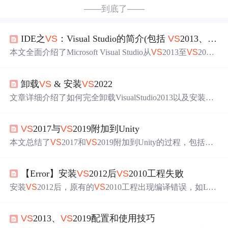
——到底了——
IDE之
VS
：Visual Studio的简介(包括
VS
2013、
VS
2
本文全面介绍了Microsoft Visual Studio从
VS
2013至
VS
2022
各版本的特性、安装指南与使用方法，覆盖快捷键、界面
介绍、配置语言编程等内容。
卸载
VS
& 安装
VS
2022
文章详细介绍了如何完全卸载VisualStudio2013以及安装新
版本
VS
2022的步骤，包括从控制面板卸载旧版本，下载安
装社区版
VS
2022，选择安装路径，以及安装后的代码编写
VS
2017与
VS
2019附加到Unity
测试。用户需注意社区版需登录才能免费使用。
本文总结了
VS
2017和
VS
2019附加到Unity的过程，包括通
过Visual Studio Installer安装Visual Studio Tools for Unity，以
及在
VS
2017中直接点击附加到Unity，而在
VS
2019中需要
【Error】安装
VS
2012后
VS
2010工程失败
在调试栏选择附加到Unity。关键步骤是在Unity的Preferenc
es中勾选Editor Attaching选项，以确保能够成功附加。
安装
VS
2012后，原有的
VS
2010工程出现编译错误，如LN
K1123和opencv相关错误。问题源于.NET Framework 4.5与
VS
2010的不兼容。解决方法包括卸载
VS
2012和.NET 4.5，
VS
2013、
VS
2019配置和使用技巧
然后安装.NET Framework 4及4.0 SDK。