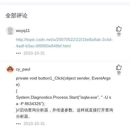
全部评论
wuyq11
赞
http://topic.csdn.net/u/20070522/22/15e8a9ab-2c4d-
4adf-b3ac-6f8880e848bf.html
2010-10-31
cy_paul
赞
private void button1_Click(object sender, EventArgs
e)
{
System.Diagnostics.Process.Start("isqlw.exe", " -U s
a -P 8634326");
}//启动查询分析器，并传递参数。这样就直接打开查询
分析器。
2010-10-31