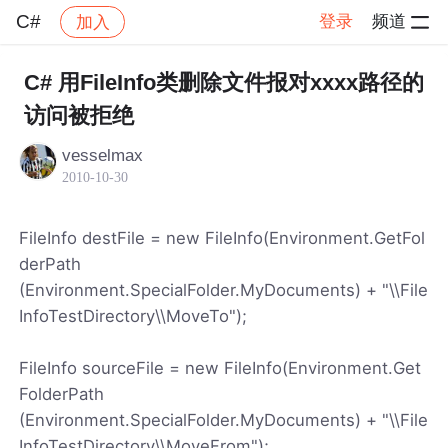
C#
登录
频道
加入
帖子详情
社区
C#
C# 用FileInfo类删除文件报对xxxx路径的
访问被拒绝
vesselmax
2010-10-30
FileInfo destFile = new FileInfo(Environment.GetFol
derPath
(Environment.SpecialFolder.MyDocuments) + "\\File
InfoTestDirectory\\MoveTo");
FileInfo sourceFile = new FileInfo(Environment.Get
FolderPath
(Environment.SpecialFolder.MyDocuments) + "\\File
InfoTestDirectory\\MoveFrom");