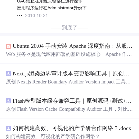
UAC禁止在系统关键部位进行操作
应用程序运行在Administrator身份下
2010-10-31
——到底了——
Ubuntu 20.04 手动安装 Apache 深度指南：从服务启动到生产就绪
Web 服务器是现代应用部署的基础设施核心，Apache 作为
最成熟的开源 HTTP 服务器，其配置逻辑、模块加载机制
与系统环境深度耦合。理解 systemd 服务管理、ufw 防火墙
Next.js渲染边界审计版本变更影响工具｜原创源码+测试+离线报告
策略、配置
文件
分层加载（sites-available/enabled、mods-en
abled）及权限模型（如 DocumentRoot 所有权与 www-data
原创 Next.js Render Boundary Auditor Version Impact 工具，
组），是实现稳定运行与精准排障的前提。在 Ubuntu 20.0
围绕“建立服务端组件、客户端组件、数据获取、缓存和交
4 这一广泛使用的 LTS 版本中，Apache 2.4.41 的默认行为
互边界图，识别错误跨界依赖”的结果，对比两个版本的输
（如 MPM 事件模型
Flash模型版本缓存兼容工具｜原创源码+测试+离线报告
入约定、规则参数、结果结构和风险项，识别变更影响。
压缩包包含完整源码、3 项自动化测试、可复现合成示
原创 Flash Version Cache Compatibility Auditor 工具，对比两
例、离线 HTML/JSON/SVG 报告、1080×720 真实运行效
个Flash模型版本的前缀规范、缓存键、Tokenizer、命中率
果图、README、运行说明、功能清单、MIT License 及
和重建成本。压缩包包含完整源码、3 项自动化测试、可
原创与授权声明。运行时零第三方依赖，不包含热点产品
如何构建高效、可视化的产学研合作网络？.docx
复现合成示例、离线 HTML/JSON/SVG 报告、1080×720
或开源项目源码、Logo、官方截图、论文、生产日志或其
真实运行效果图、README、运行说明、功能清单、MIT
如何构建高效、可视化的产学研合作网络？