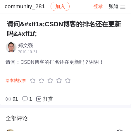
community_281
登录
频道
加入
帖子详情
社区
community_281
请问&#xff1a;CSDN博客的排名还在更新
吗&#xff1f;
郑文强
2010-10-31
请问：CSDN博客的排名还在更新吗？谢谢！
给本帖投票
91
1
打赏
全部评论