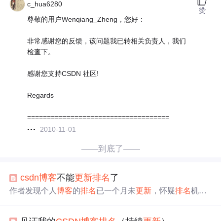
c_hua6280
赞
尊敬的用户Wenqiang_Zheng，您好：
非常感谢您的反馈，该问题我已转相关负责人，我们
检查下。
感谢您支持CSDN 社区!
Regards
====================================
2010-11-01
——到底了——
csdn
博客
不能
更新
排名
了
作者发现个人
博客
的
排名
已一个月未
更新
，怀疑
排名
机制
发生变化。通过查阅
CSDN
论坛了解到许多用户遇到相同
问题，并注意到官方管理员对此有所回应。