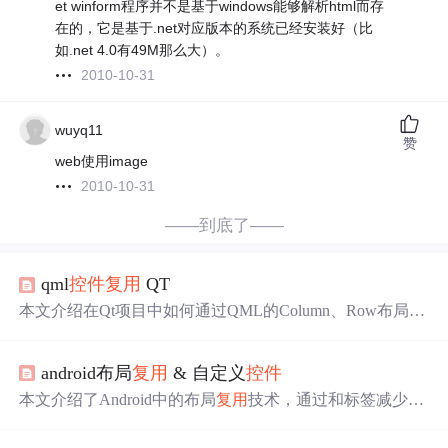
et winform程序并不是基于windows能够解析html而存
在的，它是基于.net对应版本的系统已经安装好（比
如.net 4.0有49M那么大）。
2010-10-31
wuyq11
赞
web使用image
2010-10-31
——到底了——
qml
控件
复用
QT
本文介绍在Qt项目中如何通过QML的Column、Row布局结
合Repeater及ListModel实现
控件
复用
，包括创建10*20矩阵
布局的矩形
控件
和动态添加Button
控件
的方法。
android布局
复用
& 自定义
控件
和
标签减少代
本文介绍了Android中的布局
复用
技术，通过
码冗余，提高性能。同时，详细讲解了如何创建自定义
控
，以实现业务逻辑的
。通过一个简单的自定义菜单
件
复用