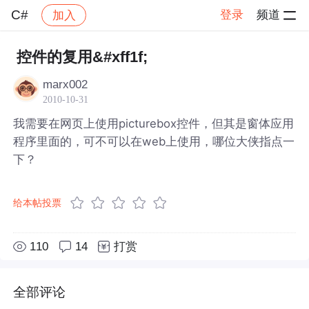
C#
登录
频道
加入
帖子详情
社区
C#
控件的复用&#xff1f;
marx002
2010-10-31
我需要在网页上使用picturebox控件，但其是窗体应用
程序里面的，可不可以在web上使用，哪位大侠指点一
下？
给本帖投票
110
14
打赏
全部评论