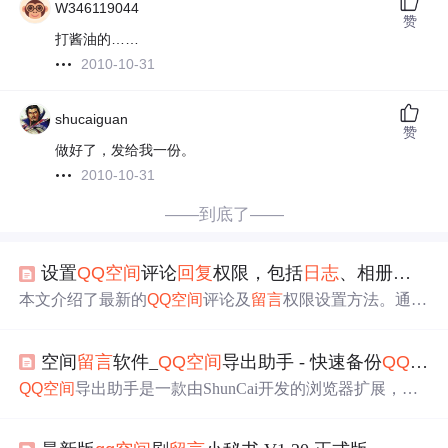
W346119044
赞
打酱油的……
2010-10-31
shucaiguan
赞
做好了，发给我一份。
2010-10-31
——到底了——
设置
QQ空间
评论
回复
权限，包括
日志
、相册、说说、
本文介绍了最新的
QQ空间
评论及
留言
权限设置方法。通过
详细步骤指导如何限制特定成员的评论和
留言
权限，解决
新版
QQ空间
中设置选项隐藏较深的问题。
空间
留言
软件_
QQ空间
导出助手 - 快速备份
QQ空间
QQ空间
导出助手是一款由ShunCai开发的浏览器扩展，用
于备份
QQ空间
的日记、说说、相册和
留言
板等内容。该插
件在GitHub上开源，并支持Cent Browser等Chromium内核