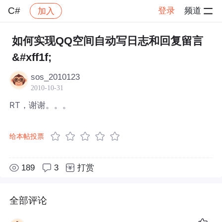
C#
登录
频道
加入
帖子详情
社区
C#
如何实现QQ空间自动写日志和回复留言
&#xff1f;
sos_2010123
2010-10-31
RT，谢谢。。。
给本帖投票
189
3
打赏
全部评论