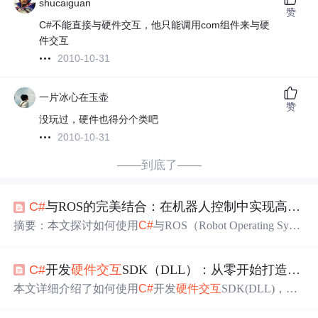
shucaiguan
赞
C#不能直接与硬件交互，他只能调用com组件来与硬
件交互
2010-10-31
一片冰心在玉壶
赞
没玩过，硬件也得分个类吧
2010-10-31
——到底了——
C#
与ROS的完美结合：在机器人控制中实现高效
硬
摘要：本文探讨如何使用
C#
与ROS（Robot Operating Syste
m）结合实现高效的机器人
硬件
控制。通过ROSSharp等中
间库建立
C#
与ROS的通信连接，实现消息发布/订阅和
硬件
C#
开发
硬件
交互
SDK（DLL）：从零开始打造高效、可靠的
接口编程。文章详细介绍了
C#
控制电机等
硬件
的方法、实
时数据采集反馈机制，以及性能优化策略。通过智能小车
本文详细介绍了如何使用
C#
开发
硬件
交互
SDK(DLL)，涵
控制案例，展示了
C#
在ROS环境下的实际应用，包括路径
盖串口/USB通信、接口设计、DLL封装及性能优化。主要
规划和障碍物检测。这种结合方案为机器人开发提供了更