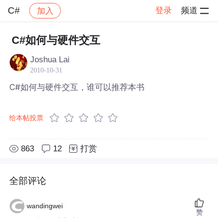
C#
登录
频道
加入
帖子详情
社区
C#
C#如何与硬件交互
Joshua Lai
2010-10-31
C#如何与硬件交互，谁可以推荐本书
给本帖投票
863
12
打赏
全部评论
wandingwei
赞