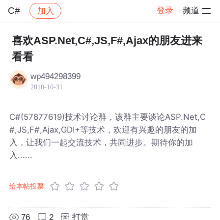
C#
登录
频道
加入
帖子详情
社区
C#
喜欢ASP.Net,C#,JS,F#,Ajax的朋友进来
看看
wp494298399
2010-10-31
C#(57877619)技术讨论群，该群主要谈论ASP.Net,C
#,JS,F#,Ajax,GDI+等技术，欢迎有兴趣的朋友的加
入，让我们一起交流技术，共同进步。期待你的加
入......
给本帖投票
76
2
打赏