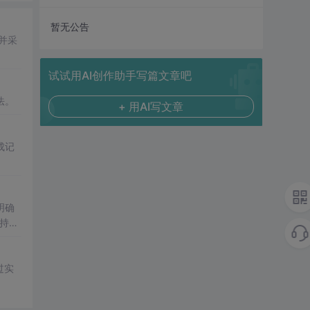
暂无公告
并采
试试用AI创作助手写篇文章吧
法。
+ 用AI写文章
成记
明确
持续
过实