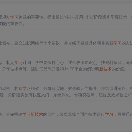
理规划
学习
路径的重要性。提出通过‘核心-常用-其它’阶段逐步掌握技术，
技能的重要性。
业领袖、建立知识网络等十个建议，并介绍了通过具体项目实践
学习
的方
标、制定
学习
计划；学中要保持心态，逐个攻破知识点，找资料资源，养
分享技术点等。还以低代码开发和JNPF平台为例说明
新技术
的价值。
与动机、构建
学习
框架、分阶段实施、效果验证与提升、持续演进策略。
资源，分阶段实施有快速入门、系统深化、专项突破等，还提及效果验证和
法。首先明确
学习
新技术
的目的，其次选择合适的技术进行
学习
，最后通