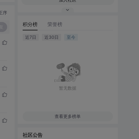
正序
积分榜
荣誉榜
复
近7日
近30日
至今
暂无数据
查看更多榜单
社区公告