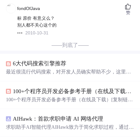
fondOfJava
赞
标 原价 有意义么？
别人都不关心这个的
2010-10-31
——到底了——
6大代码搜索引擎推荐
最近很流行代码搜索，对开发人员确实帮助不少，这里做
个汇总，如果有其他比较好的，可以推荐下～ 推荐标准：
快速、支持语言较全、
Ajax
支持 1、gotAPI[http://start.gotap
100+个程序员开发必备参考手册（在线及下载） [复制链接]
i.com/] 支持包括HTML, CSS, CSS2,
Java
script, ActionSc...
100+个程序员开发必备参考手册（在线及下载）[复制链
接] 上一主题下一主题 离线张广巨 班长 关闭 个人中心可以
申请新版勋章哦 立即申请知道了 加关注 发消息 只看楼主
AIHawk：首款求职申请 AI 网络代理
倒序阅读使用道具楼主发表于: 2012-11-22 本部分设定...
求职助手AI智能代理AIHawk致力于简化求职过程，通过自
动化职位申请流程。借助人工智能，它能够帮助用户以定