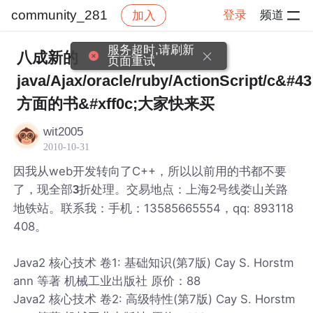
community_281
登录
频道
加入
帖子详情
社区
community_281
服务超时,请刷新
八成新的
页面重试
java/Ajax/oracle/ruby/ActionScript/c&#4
方面的书&#xff0c;大家快来买
wit2005
2010-10-31
因我从web开发转向了C++，所以以前用的书都不要
了，现全部
折处理。交易地点：上海2号线娄山关路
3
地铁站。联系我：手机：13585665554，qq: 893118
408。
Java2 核心技术 卷1: 基础知识(第7版) Cay S. Horstm
ann 等著 机械工业出版社 原价：88
Java2 核心技术 卷2: 高级特性(第7版) Cay S. Horstm