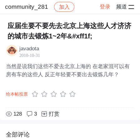
community_281
登录
频道
加入
帖子详情
社区
community_281
应届生要不要先去北京上海这些人才济济
的城市去锻炼1~2年&#xff1f;
javadota
2010-10-31
当然是说我们这些不爱去北京上海的 在老家混可以有
房有车的这些人 反正年轻要不要出去锻炼几年？
给本帖投票
128
3
打赏
全部评论