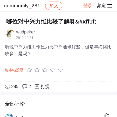
community_281
登录
频道
加入
帖子详情
社区
community_281
哪位对中兴力维比较了解呀&#xff1f;
wudpeker
2010-10-31
听说中兴力维工作压力比中兴通讯好些，但是年终奖比
较多，是吗？
给本帖投票
285
2
打赏
全部评论