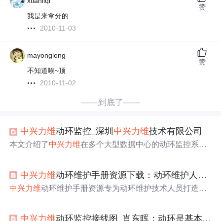
xtianliqi
赞
我是来拿分的
2010-11-03
mayonglong
赞
不知道唉~顶
2010-11-02
——到底了——
中兴
力维
动环监控_深圳
中兴
力维
技术有限公司
本文介绍了
中兴
力维
在多个大型数据中心的动环监控系统
的建设，包括联通云数据浙江德清数据中心、中国电信陕
西智慧云基地IDC、中国移动(贵州)大数据中心、深圳联通
中兴
力维
动环维护手册资源下载：动环维护人员的必备工具
坪山腾讯IDC、浙江移动萧山阿里巴巴IDC以及数字福建云
计算中心。这些系统提高了运维效率，降低了维护成本，
中兴
力维
动环维护手册资源专为动环维护技术人员打造，
保障了设施安全，助力打造高效、智能的数据中心。
以Word文档呈现，涵盖系统原理、故障处理、保养维护等
内容。适用于人员培训、故障处理、设备保养等场景，具
中兴
力维
动环监控接线图_肖东晖：动环是基本点 视频监控是增长点
有全面、实用、易懂、权威的特点，能提升运维效率，确