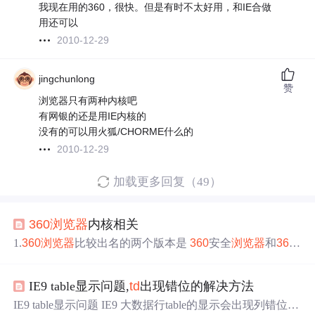
我现在用的360，很快。但是有时不太好用，和IE合做
用还可以
2010-12-29
jingchunlong
赞
浏览器只有两种内核吧
有网银的还是用IE内核的
没有的可以用火狐/CHORME什么的
2010-12-29
加载更多回复（49）
360
浏览器
内核相关
1.
360
浏览器
比较出名的两个版本是
360
安全
浏览器
和
360
急速
浏览器
截至今天(20190227) 官网上面最新的版本为:
3
60
se
360
安全
浏览器
10.0.1634.0 2. 安全
浏览器
有两种模式
IE9 table显示问题,
td
出现错位的解决方法
一种是兼容IE的模式 很多 比较古老的网站和应用(比如
TD
和ALM)可以使用兼容模式来打开. 具体的内核 应该是IE的
IE9 table显示问题 IE9 大数据行table的显示会出现列错位