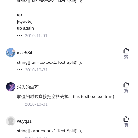
string[] arr=textbox1.Text.Split(' ');
up
[/Quote]
up again
2010-11-01
axie534
赞
string[] arr=textbox1.Text.Split(' ');
2010-10-31
消失的尘芥
赞
取值的时候直接把空格去掉，this.textbox.text.trm();
2010-10-31
wuyq11
赞
string[] arr=textbox1.Text.Split(' ');