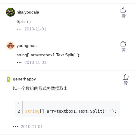
nitaiyoucala
赞
Split（）
2010-11-01
youngmac
赞
string[] arr=textbox1.Text.Split(' ');
2010-11-01
generhappy
赞
以一个数组的形式将数据取出
string
[] arr=textbox1.Text.Split(
' '
);
2010-11-01