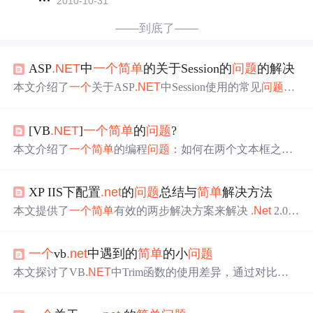
2010-10-31
——到底了——
ASP
.NET
中
一个
简单
的关于Session的
问题
的解决
本文介绍了
一个
关于ASP
.NET
中Session使用的常见
问题
及
解决方案。当Session未初始化即被访问时，可能会引发Nul
lReferenceException异常。文章提供了具体的代码示例，并
[VB
.NET
]
一个
简单
的
问题
?
展示了如何通过
简单
的条件判断来避免此类错误。
本文介绍了
一个
简单
的编程
问题
：如何在两个文本框之间
通过键盘操作进行焦点切换。提供了使用不同编程语言
（如VB
.NET
和JavaScript）的示例代码。
XP IIS下配置
.net
的
问题
总结与
简单
解决方法
本文提供了
一个
简单
有效的两步解决方案来解决
.Net
2.0
中 IIS 不显示 ASP 和 ASPX 页面的
问题
。通过确认 COM+
是否配置正确并解决 MSDTC 服务
问题
，最终成功使 IIS
一个
vb
.net
中遇到的
简单
的小
问题
正常工作。
本文探讨了VB
.NET
中Trim函数的使用差异，通过对比不
同语法的输出结果，揭示了函数内部实现的细微区别，并
对代码习惯进行了建议。