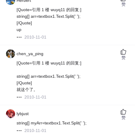
Herbert
赞
[Quote=引用 1 楼 wuyq11 的回复:]
string[] arr=textbox1.Text.Split(' ');
[/Quote]
up
2010-11-01
chen_ya_ping
赞
[Quote=引用 1 楼 wuyq11 的回复:]
string[] arr=textbox1.Text.Split(' ');
[/Quote]
就这个了。
2010-11-01
lybjust
赞
string[] myArr=textbox1.Text.Split(' ');
2010-11-01