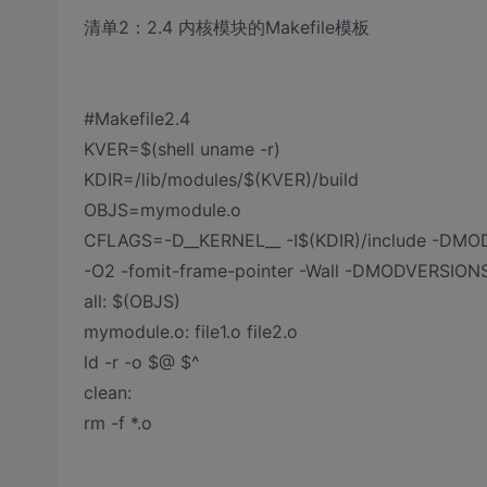
清单2：2.4 内核模块的Makefile模板
#Makefile2.4
KVER=$(shell uname -r)
KDIR=/lib/modules/$(KVER)/build
OBJS=mymodule.o
CFLAGS=-D__KERNEL__ -I$(KDIR)/include -D
-O2 -fomit-frame-pointer -Wall -DMODVERSIONS 
all: $(OBJS)
mymodule.o: file1.o file2.o
ld -r -o $@ $^
clean:
rm -f *.o