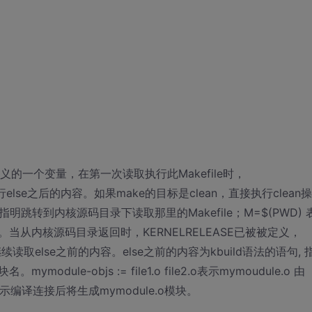
e中定义的一个变量，在第一次读取执行此Makefile时，
行else之后的内容。如果make的目标是clean，直接执行clean操
) 指明跳转到内核源码目录下读取那里的Makefile；M=$(PWD) 
。当从内核源码目录返回时，KERNELRELEASE已被被定义，
继续读取else之前的内容。else之前的内容为kbuild语法的语句, 
e-objs := file1.o file2.o表示mymoudule.o 由
ule.o表示编译连接后将生成mymodule.o模块。