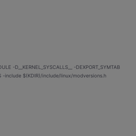
MODULE -D__KERNEL_SYSCALLS__ -DEXPORT_SYMTAB
-include $(KDIR)/include/linux/modversions.h