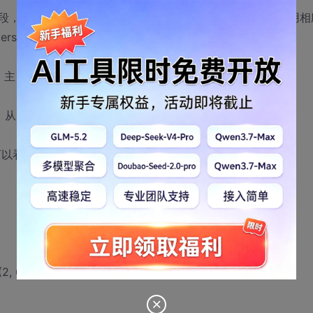
段，内核模块需要知道当前使用的内核源码的版本，从而使用相
ersion.h 定义有：
制表示，主、从、修订版本号各对应一个字节；
se) － 由主、从、修订版本号构造二进制版本号。
常可以看到以下代码段：
, 6, 0)