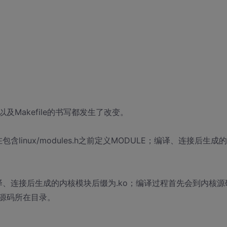
及Makefile的书写都发生了改变。
inux/modules.h之前定义MODULE；编译、连接后生成
译、连接后生成的内核模块后缀为.ko；编译过程首先会到内核源
块源码所在目录。