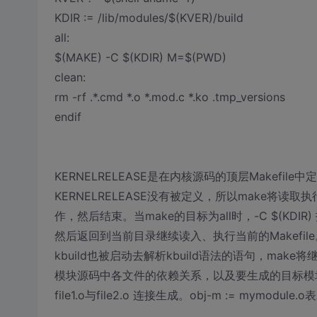
KDIR := /lib/modules/$(KVER)/build
all:
$(MAKE) -C $(KDIR) M=$(PWD)
clean:
rm -rf .*.cmd *.o *.mod.c *.ko .tmp_versions
endif
KERNELRELEASE是在内核源码的顶层Makefil
KERNELRELEASE没有被定义，所以make将读取执
作，然后结束。当make的目标为all时，-C $(KDIR
然后返回到当前目录继续读入、执行当前的Makefile
kbuild也被启动去解析kbuild语法的语句，make将
模块源码中各文件的依赖关系，以及要生成的目标模块名。mymodul
file1.o与file2.o 连接生成。obj-m := mymod