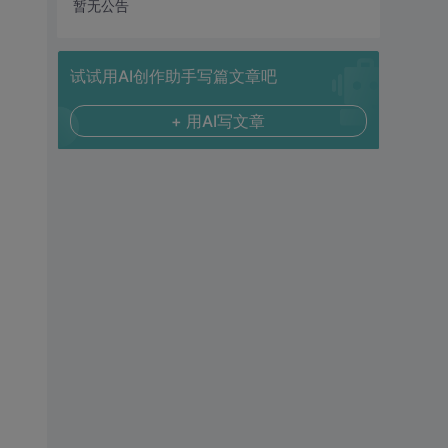
暂无公告
试试用AI创作助手写篇文章吧
+ 用AI写文章