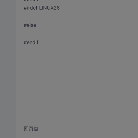
#ifdef LINUX26
#else
#endif
回页首