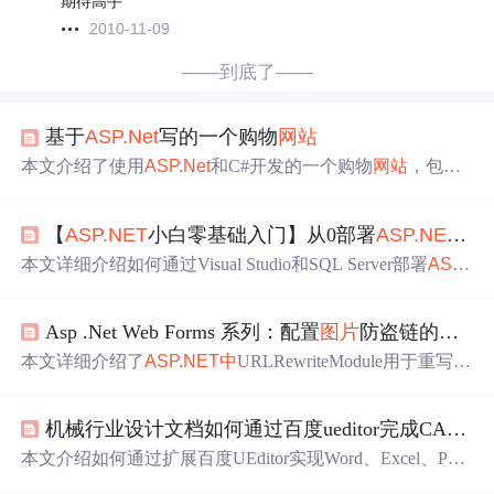
期待高手
2010-11-09
——到底了——
基于
ASP.Net
写的一个购物
网站
本文介绍了使用
ASP.Net
和C#开发的一个购物
网站
，包括
首页布局、注册与登录
功能
、商品展示、购物车和订单处
理。
网站
前端采用HTML+CSS，后端利用C#和MySQL数
【
ASP.NET
小白零基础入门】从0部署
ASP.NET
开
据库。详细讲解了各个页面的实现，如注册、登录、商品
分页显示、购物车操作等，并提供了源代码和数据库表结
本文详细介绍如何通过Visual Studio和SQL Server部署
ASP.
构。
NET
项目，包括环境搭建、数据库安装配置及
网站
功能
测
试等关键步骤。
Asp .Net Web Forms 系列：配置
图片
防盗链的几种方法
本文详细介绍了
ASP.NET
中
URLRewriteModule用于重写U
RL的
功能
、规则定义以及其在SEO和性能优化
中
的作用。
同时对比了HttpModule和HttpHandler在请求处理
中
的角
机械行业设计文档如何通过百度ueditor完成CAD图纸粘贴？
色，展示了它们的配置、
功能
和作用范围差异。
本文介绍如何通过扩展百度UEditor实现Word、Excel、PDF
等文档内容的高效粘贴与
图片
自动上传，保留原有样式。