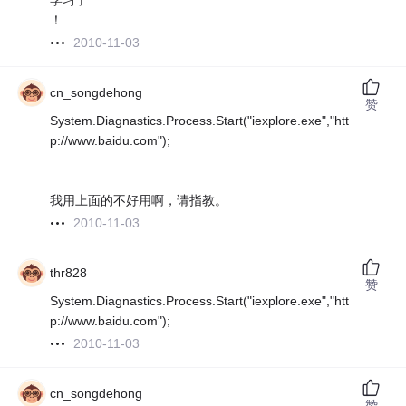
学习了
！
2010-11-03
cn_songdehong
赞
System.Diagnastics.Process.Start("iexplore.exe","htt
p://www.baidu.com");
我用上面的不好用啊，请指教。
2010-11-03
thr828
赞
System.Diagnastics.Process.Start("iexplore.exe","htt
p://www.baidu.com");
2010-11-03
cn_songdehong
赞