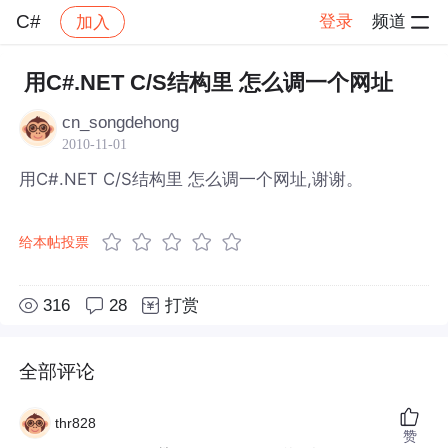
C#
登录
频道
加入
帖子详情
社区
C#
用C#.NET C/S结构里 怎么调一个网址
cn_songdehong
2010-11-01
用C#.NET C/S结构里 怎么调一个网址,谢谢。
给本帖投票
316
28
打赏
全部评论
thr828
赞