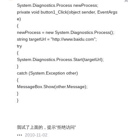
System.Diagnostics.Process newProcess;
private void button1_Click(object sender, EventArgs
e)
{
newProcess = new System.Diagnostics.Process();
string targetUrl = "http://www.baidu.com";
try
{
System.Diagnostics.Process.Start(targetUrl);
}
catch (System.Exception other)
{
MessageBox.Show(other.Message);
}
}
我试了上面的，提示“拒绝访问”
2010-11-02