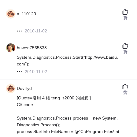
a_110120
赞
2010-11-02
huwen7565833
赞
System.Diagnostics.Process.Start("http://www.baidu.
com");
2010-11-02
Devillyd
赞
[Quote=引用 4 楼 teng_s2000 的回复:]
C# code
System.Diagnostics.Process process = new System.
Diagnostics.Process();
process.StartInfo.FileName = @"C:\Program Files\Int