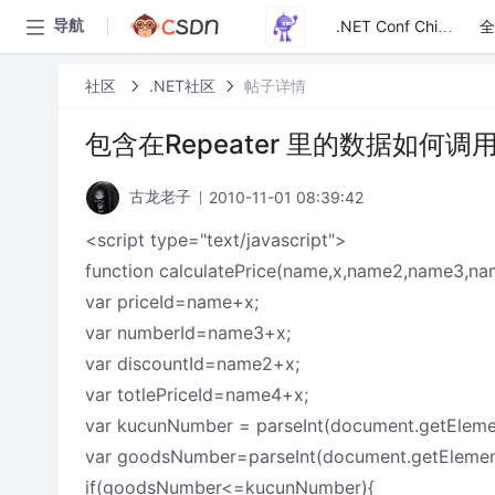
全
导航
.NET Conf China
社区
.NET社区
帖子详情
包含在Repeater 里的数据如何调用
2010-11-01 08:39:42
古龙老子
<script type="text/javascript">
function calculatePrice(name,x,name2,name3,na
var priceId=name+x;
var numberId=name3+x;
var discountId=name2+x;
var totlePriceId=name4+x;
var kucunNumber = parseInt(document.getEleme
var goodsNumber=parseInt(document.getElement
if(goodsNumber<=kucunNumber){