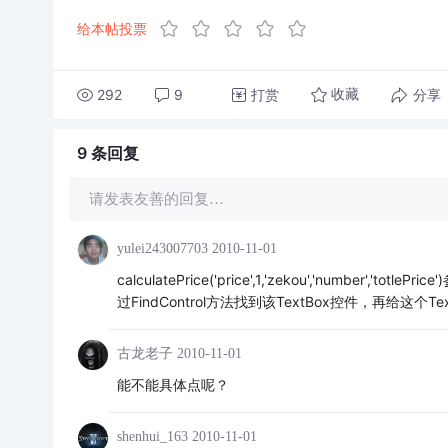
给本帖投票
292
9
打赏
分享
收藏
9 条
回复
请发表友善的回复…
yulei243007703
2010-11-01
calculatePrice('price',1,'zekou','numbe
过FindControl方法找到该TextBox控件，再给这个
古龙老子
2010-11-01
能不能具体点呢？
shenhui_163
2010-11-01