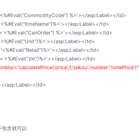
t='<%#Eval("CommodityCode") %>'></asp:Label></td>
t='<%#Eval("ItmeName")%>'></asp:Label></td>
t='<%#Eval("CanOrder") %>'></asp:Label></td>
='<%#Eval("Unit")%>'></asp:Label></td>
='<%#Eval("Retail")%>'></asp:Label></td>
t='<%#Eval("zkl")%>'></asp:Label></td>
onblur="calculatePrice('price',1,'zekou','number','totlePrice')"
 ></asp:Label></td>
，不包含就可以