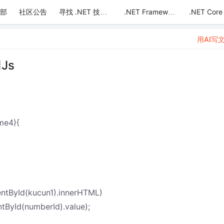
部
社区公告
.NET Core
寻找 .NET 技术达人
.NET Framework
用AI写
Js
me4){
ntById(kucun1).innerHTML)
ById(numberId).value);