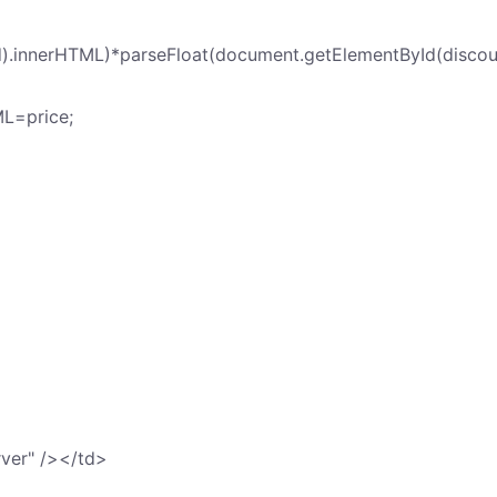
d).innerHTML)*parseFloat(document.getElementById(discou
ML=price;
ver" /></td>