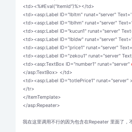
<td><%#Eval("ItemId")%></td>
<td><asp:Label ID="lbltm" runat="server" Tex
<td><asp:Label ID="lblhm" runat="server" Tex
<td><asp:Label ID="kucun1" runat="server" Tex
<td><asp:Label ID="lbldw" runat="server" Text
<td><asp:Label ID="price1" runat="server" Text
<td><asp:Label ID="zekou1" runat="server" Tex
<td><asp:TextBox ID="number1" runat="server"
</asp:TextBox> </td>
<td><asp:Label ID="totlePrice1" runat="server"
</tr>
</ItemTemplate>
</asp:Repeater>
我在这里调用不行的因为包含在Repeater 里面了