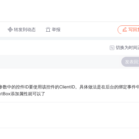
转发到动态
举报
写回
切换为时间
发表回
r','totlePrice')参数中的控件ID要使用该控件的ClientID。具体做法是在后台的绑定事
TextBox添加属性就可以了