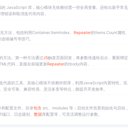
 JavaScript 库，核心模块无依赖但需一些全局变量。还给出新手常
处理错误和取消迭代等内容。
，包括利用Container.ItemIndex、
Repeater
的Items.Count属性
加连续编号等技巧。
的方法。第一种方法通过
JS
触发页面回发，将参数传递给后台，重新绑定
TML代码，直接在前端更新
Repeater
的tbody内容。
器的工具。其核心模块不依赖外部库，利用JavaScript内置特性。应
易用、安全可靠、兼容性强、灵活多变等特点，能提升开发效率。
件和配置文件。目录
包含
src、modules 等；启动文件负责初始化与启动
听端口、日志级别、
数据
库配置等，可灵活调整运行参数。