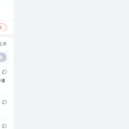
复
正序
复
件中通