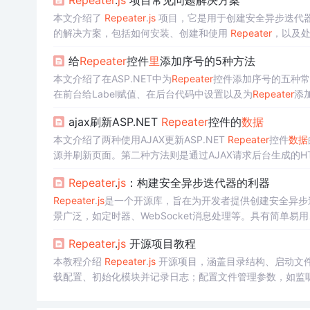
Repeater
.
js
项目常见问题解决方案
本文介绍了
Repeater
.
js
项目，它是用于创建安全异步迭代器的
的解决方案，包括如何安装、创建和使用
Repeater
，以及
给
Repeater
控件
里
添加序号的5种方法
本文介绍了在ASP.NET中为
Repeater
控件添加序号的五种常见方法
在前台给Label赋值、在后台代码中设置以及为
Repeater
添
ajax刷新ASP.NET
Repeater
控件的
数据
本文介绍了两种使用AJAX更新ASP.NET
Repeater
控件
数据
源并刷新页面。第二种方法则是通过AJAX请求后台生成的H
Repeater
.
js
：构建安全异步迭代器的利器
Repeater
.
js
是一个开源库，旨在为开发者提供创建安全异步迭代
景广泛，如定时器、WebSocket消息处理等。具有简单
Repeater
.
js
开源项目教程
本教程介绍
Repeater
.
js
开源项目，涵盖目录结构、启动文
载配置、初始化模块并记录日志；配置文件管理参数，如监