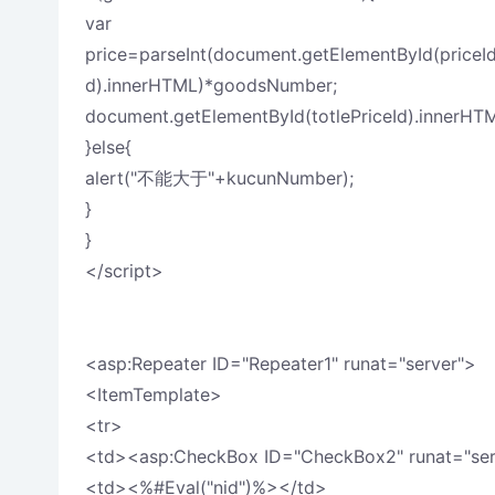
var
price=parseInt(document.getElementById(priceI
d).innerHTML)*goodsNumber;
document.getElementById(totlePriceId).innerHT
}else{
alert("不能大于"+kucunNumber);
}
}
</script>
<asp:Repeater ID="Repeater1" runat="server">
<ItemTemplate>
<tr>
<td><asp:CheckBox ID="CheckBox2" runat="ser
<td><%#Eval("nid")%></td>