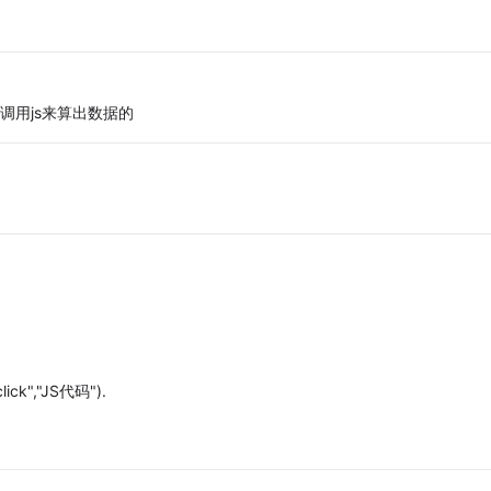
是调用js来算出数据的
ck","JS代码").