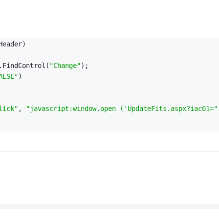
Header)
.FindControl(
"Change"
);
ALSE"
)
lick"
, 
"javascript:window.open ('UpdateFits.aspx?iac01="