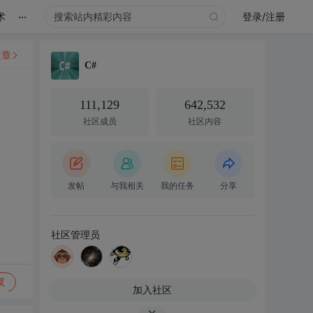
...
术
登录/注册
文章
C#
111,129
642,532
社区成员
社区内容
发帖
与我相关
我的任务
分享
社区管理员
复
加入社区