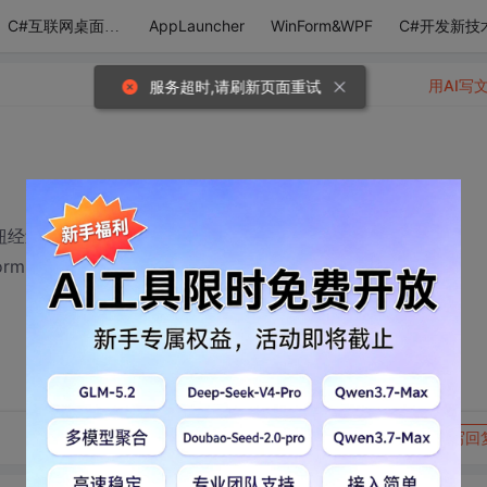
AppLauncher
WinForm&WPF
C#开发新技
C#互联网桌面应用
用AI写
服务超时,请刷新页面重试
按钮经过较长一段时间（应该是在安装或者下载吧），
orm的组件，可以进行一些类似在C/S框架里的操作，
转发到动态
举报
写回