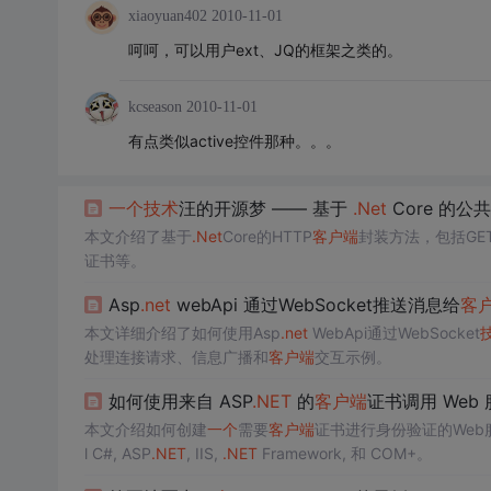
xiaoyuan402
2010-11-01
呵呵，可以用户ext、JQ的框架之类的。
kcseason
2010-11-01
有点类似active控件那种。。。
一个
技术
汪的开源梦 —— 基于
.Net
Core 的公共
本文介绍了基于
.Net
Core的HTTP
客户端
封装方法，包括GE
证书等。
Asp
.net
webApi 通过WebSocket推送消息给
客
本文详细介绍了如何使用Asp
.net
WebApi通过WebSocket
处理连接请求、信息广播和
客户端
交互示例。
如何使用来自 ASP
.NET
的
客户端
证书调用 Web
本文介绍如何创建
一个
需要
客户端
证书进行身份验证的Web
l C#, ASP
.NET
, IIS,
.NET
Framework, 和 COM+。