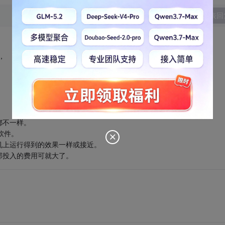
发表回
，
都不一样。
软件。
机上运行得到的效果一样或接近。
那投入的费用可就大了。