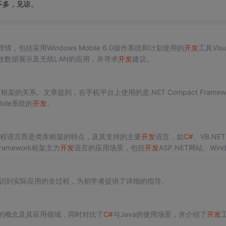
不多，见谅。
情，包括采用Windows Mobile 6.0操作系统和计划使用的
开发
工具Visua
收数据展示及无线LAN的应用，并寻求
开发
建议。
架的关系。文章提到，在手机平台上使用的是.NET Compact Framew
bile系统的
开发
。
并非编程语言而是类库框架的特点，及其支持的主要
开发
语言，如
C#
、VB.NE
ramework框架主力
开发
语言的应用场景，包括
开发
ASP.NET网站、Wind
识到实际应用的全过程，为初学者提供了详细的指导。
ork的概念及其应用领域，同时对比了
C#
与Java的使用场景，并介绍了
开发
工