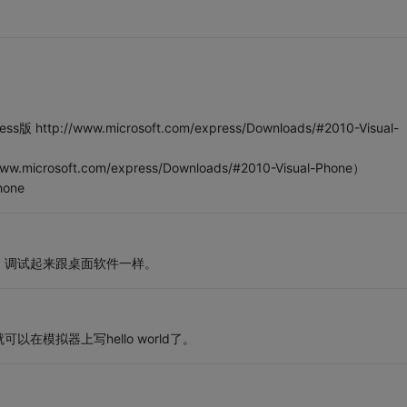
tp://www.microsoft.com/express/Downloads/#2010-Visual-
w.microsoft.com/express/Downloads/#2010-Visual-Phone）
hone
，调试起来跟桌面软件一样。
模拟器上写hello world了。