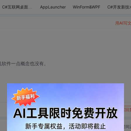
AppLauncher
WinForm&WPF
C#开发新技
C#互联网桌面应用
用AI写
手机软件一点概念也没有。
转发到动态
举报
写回
切换为时间