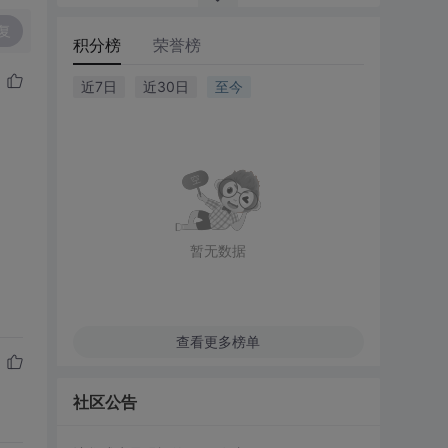
复
积分榜
荣誉榜
近7日
近30日
至今
暂无数据
查看更多榜单
社区公告