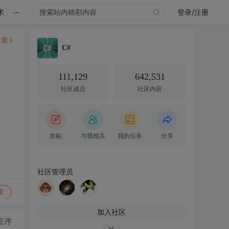
...
术
登录/注册
文章
C#
111,129
642,531
社区成员
社区内容
发帖
与我相关
我的任务
分享
社区管理员
复
加入社区
正序