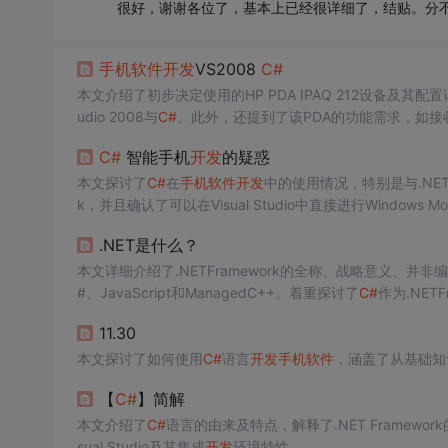
很好，谢谢各位了，基本上已经很详细了，结贴。分
手机软件
开发
VS2008
C#
本文介绍了初步决定使用的HP PDA IPAQ 212设备及其配置详
udio 2008与
C#
。此外，还提到了该PDA的功能需求，如接
C#
智能手机
开发
的疑惑
本文探讨了
C#
在
手机软件
开发
中的使用情况，特别是与.NET框
k，并且确认了可以在Visual Studio中直接进行Windows Mo
.NET是什么？
本文详细介绍了.NETFramework的全称、战略意义、
#、JavaScript和ManagedC++。着重探讨了
C#
作为.NETF
程序、控制台程序乃至
手机软件
。
11.30
本文探讨了如何使用
C#
语言
开发
手机软件
，涵盖了从基础知
【
C#
】简解
本文介绍了
C#
语言的由来及特点，解释了.NET Framew
sual Studio及其集成
开发
环境特性。