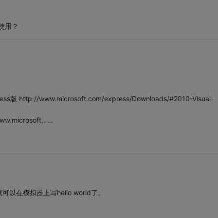
使用？
tp://www.microsoft.com/express/Downloads/#2010-Visual-
ww.microsoft……
模拟器上写hello world了。