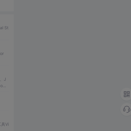
l St
or
T、J
ows
具Vi