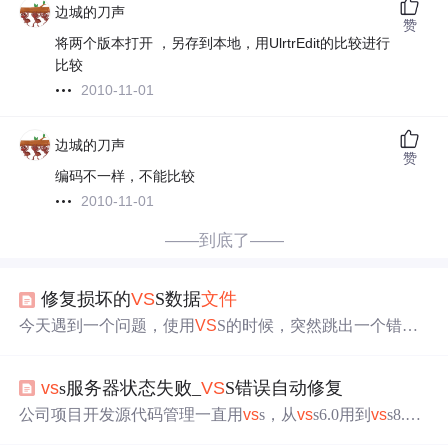
边城的刀声
赞
将两个版本打开 ，另存到本地，用UlrtrEdit的比较进行
比较
2010-11-01
边城的刀声
赞
编码不一样，不能比较
2010-11-01
——到底了——
修复损坏的
VS
S数据
文件
今天遇到一个问题，使用
VS
S的时候，突然跳出一个错
误： Error reading from file!发现有一个
VS
S上的目录出
现了
异常
，只要鼠标点击，就跳出这个错误！尝试如下动
vs
s服务器状态失败_
VS
S错误自动修复
作： - 删除这个分支 ... 失败 - 重新命名这个分支 ... 失
败 - 用archive的备份档来恢复这个分支 ... 失败发现都没
公司项目开发源代码管理一直用
vs
s，从
vs
s6.0用到
vs
s8.0(
v
有办法,但从中有观察到说有一个
文件
tundaa
s
s2005)，在近两年的试用中碰到一些大大小小的问题：