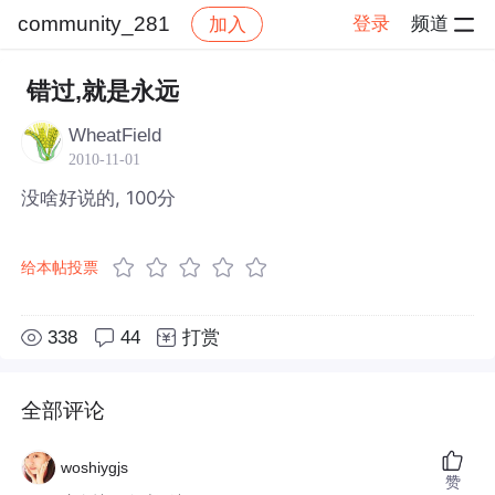
community_281
登录
频道
加入
帖子详情
社区
community_281
错过,就是永远
WheatField
2010-11-01
没啥好说的, 100分
给本帖投票
338
44
打赏
全部评论
woshiygjs
赞