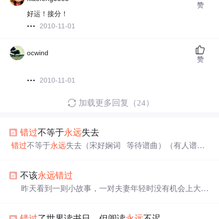
赞
好运！接分！
2010-11-01
ocwind
赞
2010-11-01
加载更多回复（24）
错过
不等于
永远
失去
错过
不等于
永远
失去（宋好娴词 等待谱曲）（有人谱好
曲后请发到QQ605314874奖励棒棒糖2个）是不是有些人一
旦
错过
就
永远
不会回头 某些人站在眼前 却好像远在天边
不该
永远
错过
为什么说最遥远的距离不是生与死只因为我就站在你面前
却不敢把爱说出口 假如明天我们即将分离能否让我问一句
昨天看到一则小故事，一对夫妻年轻时没有机会上大
将去哪里 或许世界会把你忘记可生命却
永远
是你沉迷 直
学，一直感到很遗憾，于是一心想要让上中学的儿子来圆
至你陷入自己的天际
错过
不能与
永远
失去 只要你还记得
他们的大学梦，希望儿子将来能考上名牌大学。儿子对他
错过
了世界读书日，但阅读
永远
不迟