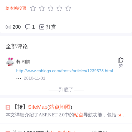
给本帖投票
200
1
打赏
全部评论
若-相惜
赞
http://www.cnblogs.com/frostx/articles/1239573.html
2010-11-01
——到底了——
【转】
SiteMap
(
站点
地图
)
本文详细介绍了ASP.NET 2.0中的
站点
导航功能，包括.
site
map
文件的创建与配置，如何使用
SiteMap
和
SiteMap
Node
类访问
站点
地图
数
据，以及如何自定义
站点
地图
提供程